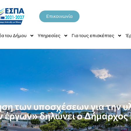
Επικοινωνία
έα του Δήμου
Υπηρεσίες
Για τους επισκέπτες
Έρ
ηση των υποσχέσεων για την 
 έργων» δηλώνει ο Δήμαρχος