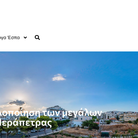
γα Έσπα
υλοποίηση των μεγάλων
 Ιεράπετρας