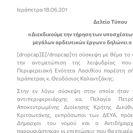
Ιεράπετρα 18.06.201
Δελτίο Τύπου
«
Διεκδικούμε την τήρηση των υποσχέσεων
μεγάλων αρδευτικών έργων» δηλώνει ο
[dropcap]Σ[/dropcap]τη σύσκεψη με θέμα το
την αντιμετώπιση της λειψυδρίας που
Περιφερειακή Ενότητα Λασιθίου παρέστη σ
Ιεράπετρας κ. Θεοδόσιος Καλαντζάκης.
Στην εν λόγω σύσκεψη στην οποία ήταν 
αντιπεριφερειάρχης κα. Πελαγία Πετ
Αποκεντρωμένης Διοίκησης Κρήτης Διεύθ
Κριτσωτάκης, εκπρόσωποι των ΔΕΥΑ, πρό
Δήμαρχοι του νομού και ο Αντιδήμαρ
παρουσιάστηκαν οι επιπτώσεις που θα επιφέρ