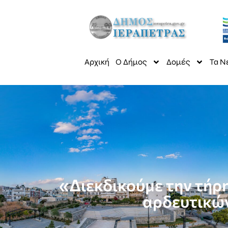
Αρχική
Ο Δήμος
Δομές
Τα Ν
«Διεκδικούμε την τήρ
αρδευτικών