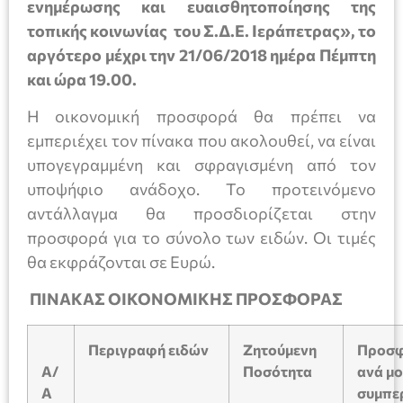
ενημέρωσης και ευαισθητοποίησης της
τοπικής κοινωνίας του Σ.Δ.Ε. Ιεράπετρας»,
το
αργότερο μέχρι την 21/06/2018 ημέρα Πέμπτη
και ώρα 19.00.
Η οικονομική προσφορά θα πρέπει να
εμπεριέχει τον πίνακα που ακολουθεί, να είναι
υπογεγραμμένη και σφραγισμένη από τον
υποψήφιο ανάδοχο. Το προτεινόμενο
αντάλλαγμα θα προσδιορίζεται στην
προσφορά για το σύνολο των ειδών. Οι τιμές
θα εκφράζονται σε Ευρώ.
ΠΙΝΑΚΑΣ ΟΙΚΟΝΟΜΙΚΗΣ ΠΡΟΣΦΟΡΑΣ
Περιγραφή ειδών
Ζητούμενη
Προσφ
Α/
Ποσότητα
ανά μ
Α
συμπε