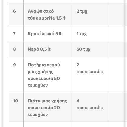
6
Αναψυκτικό
2
τμχ
τύπου
sprite
1,5 lt
7
Κρασί λευκό 5 lt
1
τμχ
8
Νερά 0,5 lt
50
τμχ
9
Ποτήρια νερού
2
μιας χρήσης
συσκευασίες
συσκευασία 50
τεμαχίων
10
Πιάτα μιας χρήσης
4
συσκευασία 20
συσκευασίες
τεμαχίων