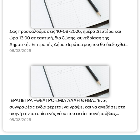
Σας προσκαλούμε στις 10-08-2026, ημέρα Δευτέρα και
ώρα 13:00 σε τακτική, δια ζώσης, συνεδρίαση της
Δημοτικής Επιτροπής Δήμου Ιεράπετραςπου θα διεξαχθεί
στο Δημοτικό Κατάστημα, Δημοκρατίας 31 στην αίθουσα
06/08/2026
«ΙΩΑΝΝΗΣ ΧΡΙΣΤΑΚΗΣ» στον 1ο όροφο, για τη συζήτηση
και λήψη αποφάσεων στα παρακάτω θέματα:
ΙΕΡΑΠΕΤΡΑ –ΘΕΑΤΡΟ «ΜΙΑ ΑΛΛΗ ΘΗΒΑ» Ένας
συγγραφέας ενδιαφέρεται να γράψει και να ανεβάσει στη
σκηνή την ιστορία ενός νέου που εκτίει ποινή ισόβιας
κάθειρξης για πατροκτονία. Ένα πολυβραβευμένο έργο για
05/08/2026
τις σχέσεις πατέρα-γιου, την ανδρική ταυτότητα, την ψυχική
ασθένεια, τον ερωτισμό. Ένα έργο αινιγματικό, συγκινητικό,
όσο και διασκεδαστικό. Ο διακεκριμένος σκηνοθέτης