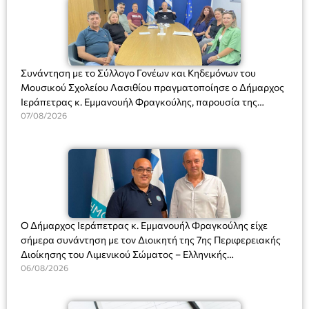
Συνάντηση με το Σύλλογο Γονέων και Κηδεμόνων του
Μουσικού Σχολείου Λασιθίου πραγματοποίησε ο Δήμαρχος
Ιεράπετρας κ. Εμμανουήλ Φραγκούλης, παρουσία της
Διευθύντριας του σχολείου κας Μαριάννας Χαΐτα.
07/08/2026
Ο Δήμαρχος Ιεράπετρας κ. Εμμανουήλ Φραγκούλης είχε
σήμερα συνάντηση με τον Διοικητή της 7ης Περιφερειακής
Διοίκησης του Λιμενικού Σώματος – Ελληνικής
Ακτοφυλακής (Λ.Σ.-ΕΛ.ΑΚΤ.), Αρχιπλοίαρχο Λ.Σ. κ. Ιωάννη
06/08/2026
Ορφανό