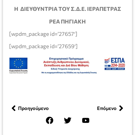
Η ΔΙΕΥΘΥΝΤΡΙΑ ΤΟΥ Σ.Δ.Ε. ΙΕΡΑΠΕΤΡΑΣ
ΡΕΑ ΠΗΓΙΑΚΗ
[wpdm_package id=’27657′]
[wpdm_package id=’27659′]
Προηγούμενο
Επόμενο