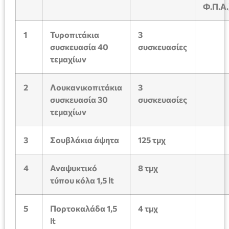
Φ.Π.Α.
1
Τυροπιτάκια
3
συσκευασία 40
συσκευασίες
τεμαχίων
2
Λουκανικοπιτάκια
3
συσκευασία 30
συσκευασίες
τεμαχίων
3
Σουβλάκια άψητα
125 τμχ
4
Αναψυκτικό
8
τμχ
τύπου κόλα 1,5 lt
5
Πορτοκαλάδα 1,5
4
τμχ
lt