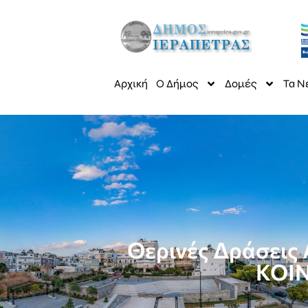
Αρχική
Ο Δήμος
Δομές
Τα Ν
Θερινές Δράσεις 
ΚΟΙΝ