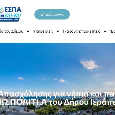
Επικοινωνία
έα του Δήμου
Υπηρεσίες
Για τους επισκέπτες
Έρ
Απασχόλησης για νήπια και π
Ω.ΠΟΛΙΤΙ.Α του Δήμου Ιεράπ