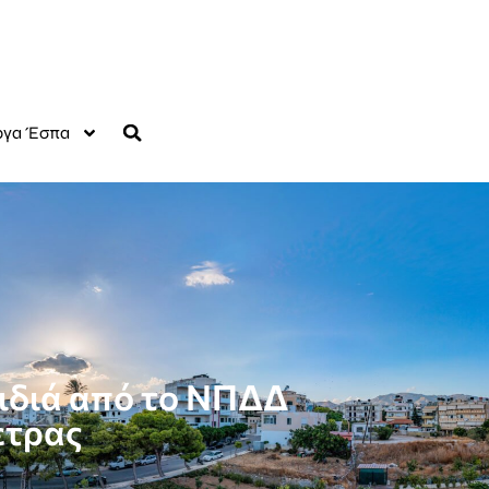
γα Έσπα
αιδιά από το ΝΠΔΔ
ετρας