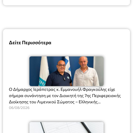
Δείτε Περισσότερα
Ο Δήμαρχος Ιεράπετρας κ. Εμμανουήλ Φραγκούλης είχε
σήμερα συνάντηση με τον Διοικητή της 7ης Περιφερειακής
Διοίκησης του Λιμενικού Σώματος – Ελληνικής
Ακτοφυλακής (Λ.Σ.-ΕΛ.ΑΚΤ.), Αρχιπλοίαρχο Λ.Σ. κ. Ιωάννη
06/08/2026
Ορφανό