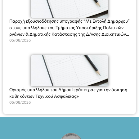
(Είσοδος ΕΠΑ.Λ.) Έναρξη 21:15 Οργάνωση: ΚΝΩΣΟΣ
ΘΕΑΤΡΙΚΕΣ ΠΑΡΑΓΩΓΕΣ ΕΕ
Παροχή εξουσιοδότησης υπογραφής “Με Εντολή Δημάρχου”
στους υπαλλήλους του Τμήματος Υποστήριξης Πολιτικών
ργάνων & Δημοτικής Κατάστασης της Δ/νσης Διοικητικών
Υπηρεσιών για αποφάσεις, πιστοποιητικά, πράξεις και
05/08/2026
χρήση του Πληροφοριακού Συστήματος “Μητρώο Πολιτών”
(Ν. 5314/2026).»
Ορισμός υπαλλήλου του Δήμου Ιεράπετρας για την άσκηση
καθηκόντων Τεχνικού Ασφαλείας»
05/08/2026