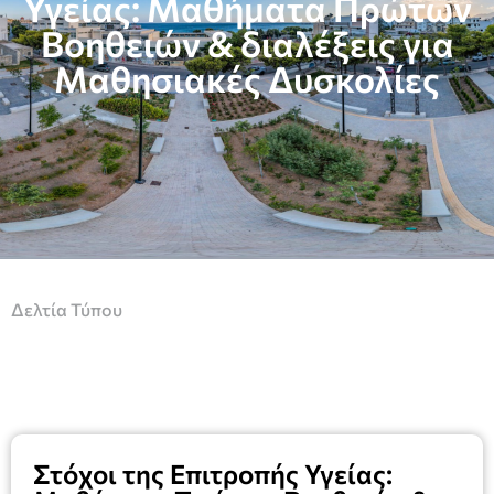
Υγείας: Μαθήματα Πρώτων
Βοηθειών & διαλέξεις για
Μαθησιακές Δυσκολίες
Δελτία Τύπου
Στόχοι της Επιτροπής Υγείας: