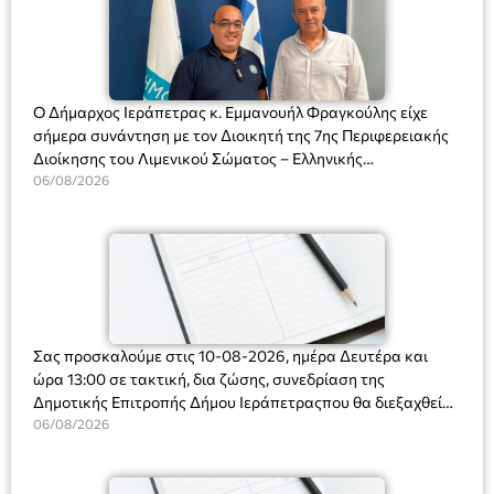
Ο Δήμαρχος Ιεράπετρας κ. Εμμανουήλ Φραγκούλης είχε
σήμερα συνάντηση με τον Διοικητή της 7ης Περιφερειακής
Διοίκησης του Λιμενικού Σώματος – Ελληνικής
Ακτοφυλακής (Λ.Σ.-ΕΛ.ΑΚΤ.), Αρχιπλοίαρχο Λ.Σ. κ. Ιωάννη
06/08/2026
Ορφανό
Σας προσκαλούμε στις 10-08-2026, ημέρα Δευτέρα και
ώρα 13:00 σε τακτική, δια ζώσης, συνεδρίαση της
Δημοτικής Επιτροπής Δήμου Ιεράπετραςπου θα διεξαχθεί
στο Δημοτικό Κατάστημα, Δημοκρατίας 31 στην αίθουσα
06/08/2026
«ΙΩΑΝΝΗΣ ΧΡΙΣΤΑΚΗΣ» στον 1ο όροφο, για τη συζήτηση
και λήψη αποφάσεων στα παρακάτω θέματα: