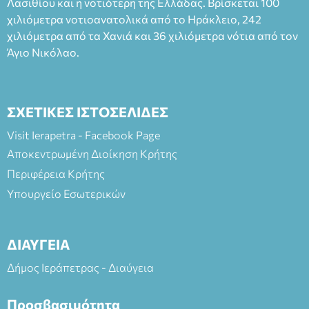
Λασιθίου και η νοτιότερη της Ελλάδας. Βρίσκεται 100
και στο more.com Χώρος: 3ο Γυμνάσιο Ιεράπετρας
(Είσοδος ΕΠΑ.Λ.) Έναρξη 21:15 Οργάνωση: ΚΝΩΣΟΣ
χιλιόμετρα νοτιοανατολικά από το Ηράκλειο, 242
ΘΕΑΤΡΙΚΕΣ ΠΑΡΑΓΩΓΕΣ ΕΕ
χιλιόμετρα από τα Χανιά και 36 χιλιόμετρα νότια από τον
Άγιο Νικόλαο.
ΣΧΕΤΙΚΕΣ ΙΣΤΟΣΕΛΙΔΕΣ
Visit Ierapetra - Facebook Page
Αποκεντρωμένη Διοίκηση Κρήτης
Περιφέρεια Κρήτης
Υπουργείο Εσωτερικών
ΔΙΑΥΓΕΙΑ
Δήμος Ιεράπετρας - Διαύγεια
Προσβασιμότητα