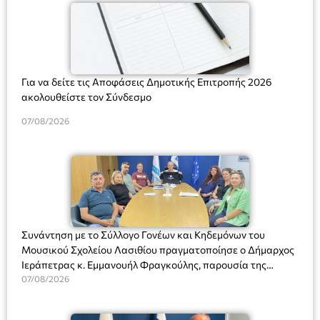
Για να δείτε τις Αποφάσεις Δημοτικής Επιτροπής 2026
ακολουθείστε τον Σύνδεσμο
07/08/2026
Συνάντηση με το Σύλλογο Γονέων και Κηδεμόνων του
Μουσικού Σχολείου Λασιθίου πραγματοποίησε ο Δήμαρχος
Ιεράπετρας κ. Εμμανουήλ Φραγκούλης, παρουσία της
Διευθύντριας του σχολείου κας Μαριάννας Χαΐτα.
07/08/2026