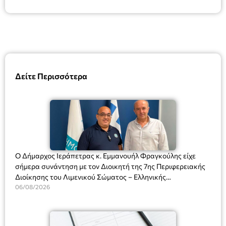
Δείτε Περισσότερα
Ο Δήμαρχος Ιεράπετρας κ. Εμμανουήλ Φραγκούλης είχε
σήμερα συνάντηση με τον Διοικητή της 7ης Περιφερειακής
Διοίκησης του Λιμενικού Σώματος – Ελληνικής
Ακτοφυλακής (Λ.Σ.-ΕΛ.ΑΚΤ.), Αρχιπλοίαρχο Λ.Σ. κ. Ιωάννη
06/08/2026
Ορφανό