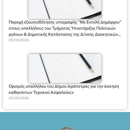
(Είσοδος ΕΠΑ.Λ.) Έναρξη 21:15 Οργάνωση: ΚΝΩΣΟΣ
ΘΕΑΤΡΙΚΕΣ ΠΑΡΑΓΩΓΕΣ ΕΕ
Παροχή εξουσιοδότησης υπογραφής “Με Εντολή Δημάρχου”
στους υπαλλήλους του Τμήματος Υποστήριξης Πολιτικών
ργάνων & Δημοτικής Κατάστασης της Δ/νσης Διοικητικών
Υπηρεσιών για αποφάσεις, πιστοποιητικά, πράξεις και
05/08/2026
χρήση του Πληροφοριακού Συστήματος “Μητρώο Πολιτών”
(Ν. 5314/2026).»
Ορισμός υπαλλήλου του Δήμου Ιεράπετρας για την άσκηση
καθηκόντων Τεχνικού Ασφαλείας»
05/08/2026