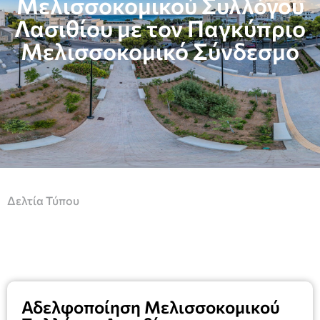
Μελισσοκομικού Συλλόγου
Λασιθίου με τον Παγκύπριο
Μελισσοκομικό Σύνδεσμο
Δελτία Τύπου
Αδελφοποίηση Μελισσοκομικού