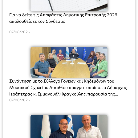
Για να δείτε τις Αποφάσεις Δημοτικής Επιτροπής 2026
ακολουθείστε τον Σύνδεσμο
07/08/2026
Συνάντηση με το Σύλλογο Γονέων και Κηδεμόνων του
Μουσικού Σχολείου Λασιθίου πραγματοποίησε ο Δήμαρχος
Ιεράπετρας κ. Εμμανουήλ Φραγκούλης, παρουσία της
Διευθύντριας του σχολείου κας Μαριάννας Χαΐτα.
07/08/2026