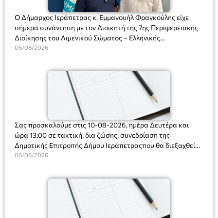
Ο Δήμαρχος Ιεράπετρας κ. Εμμανουήλ Φραγκούλης είχε
σήμερα συνάντηση με τον Διοικητή της 7ης Περιφερειακής
Διοίκησης του Λιμενικού Σώματος – Ελληνικής
Ακτοφυλακής (Λ.Σ.-ΕΛ.ΑΚΤ.), Αρχιπλοίαρχο Λ.Σ. κ. Ιωάννη
06/08/2026
Ορφανό
Σας προσκαλούμε στις 10-08-2026, ημέρα Δευτέρα και
ώρα 13:00 σε τακτική, δια ζώσης, συνεδρίαση της
Δημοτικής Επιτροπής Δήμου Ιεράπετραςπου θα διεξαχθεί
στο Δημοτικό Κατάστημα, Δημοκρατίας 31 στην αίθουσα
06/08/2026
«ΙΩΑΝΝΗΣ ΧΡΙΣΤΑΚΗΣ» στον 1ο όροφο, για τη συζήτηση
και λήψη αποφάσεων στα παρακάτω θέματα: