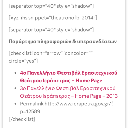
[separator top=”40″ style=”shadow”]
[xyz-ihs snippet=”theatronofb-2014″]
[separator top=”40″ style=”shadow”]
Παράρτημα πληροφοριών & υπερσυνδέσεων
[checklist icon=”arrow” iconcolor=””
circle=”yes”]
4ο Πανελλήνιο Φεστιβάλ Ερασιτεχνικού
Θεάτρου Ιεράπετρας – Home Page
3ο Πανελλήνιο Φεστιβάλ Ερασιτεχνικού
Θεάτρου Ιεράπετρας – Home Page – 2013
Permalink http://www.ierapetra.gov.gr/?
p=12589
[/checklist]