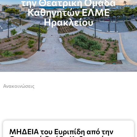
την Θεατρική Ομάδα
Καθηγητών ΕΛΜΕ
Ηρακλείου
Ανακοινώσεις
ΜΗΔΕΙΑ του Ευριπίδη από την