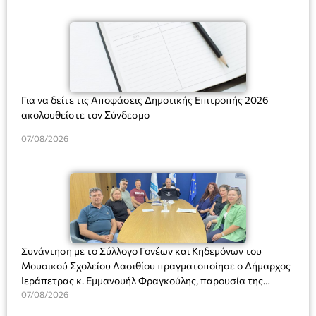
Για να δείτε τις Αποφάσεις Δημοτικής Επιτροπής 2026
ακολουθείστε τον Σύνδεσμο
07/08/2026
Συνάντηση με το Σύλλογο Γονέων και Κηδεμόνων του
Μουσικού Σχολείου Λασιθίου πραγματοποίησε ο Δήμαρχος
Ιεράπετρας κ. Εμμανουήλ Φραγκούλης, παρουσία της
Διευθύντριας του σχολείου κας Μαριάννας Χαΐτα.
07/08/2026