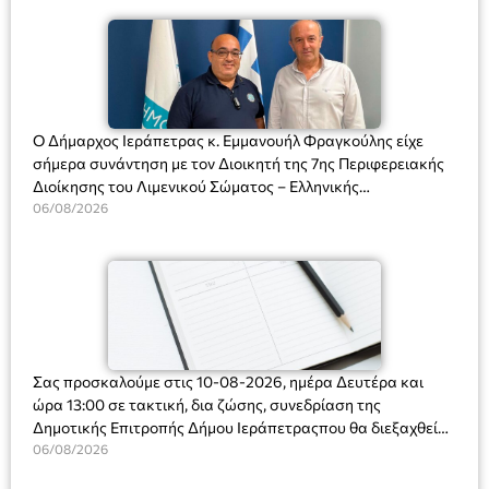
Ο Δήμαρχος Ιεράπετρας κ. Εμμανουήλ Φραγκούλης είχε
σήμερα συνάντηση με τον Διοικητή της 7ης Περιφερειακής
Διοίκησης του Λιμενικού Σώματος – Ελληνικής
Ακτοφυλακής (Λ.Σ.-ΕΛ.ΑΚΤ.), Αρχιπλοίαρχο Λ.Σ. κ. Ιωάννη
06/08/2026
Ορφανό
Σας προσκαλούμε στις 10-08-2026, ημέρα Δευτέρα και
ώρα 13:00 σε τακτική, δια ζώσης, συνεδρίαση της
Δημοτικής Επιτροπής Δήμου Ιεράπετραςπου θα διεξαχθεί
στο Δημοτικό Κατάστημα, Δημοκρατίας 31 στην αίθουσα
06/08/2026
«ΙΩΑΝΝΗΣ ΧΡΙΣΤΑΚΗΣ» στον 1ο όροφο, για τη συζήτηση