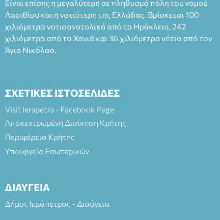
Είναι επίσης η μεγαλύτερη σε πληθυσμό πόλη του νομού
Πλαστήρα), E&G Mini market (Δημοκρατίας 39 Ιεράπετρα)
Λασιθίου και η νοτιότερη της Ελλάδας. Βρίσκεται 100
και στο more.com Χώρος: 3ο Γυμνάσιο Ιεράπετρας
(Είσοδος ΕΠΑ.Λ.) Έναρξη 21:15 Οργάνωση: ΚΝΩΣΟΣ
χιλιόμετρα νοτιοανατολικά από το Ηράκλειο, 242
ΘΕΑΤΡΙΚΕΣ ΠΑΡΑΓΩΓΕΣ ΕΕ
χιλιόμετρα από τα Χανιά και 36 χιλιόμετρα νότια από τον
Άγιο Νικόλαο.
ΣΧΕΤΙΚΕΣ ΙΣΤΟΣΕΛΙΔΕΣ
Visit Ierapetra - Facebook Page
Αποκεντρωμένη Διοίκηση Κρήτης
Περιφέρεια Κρήτης
Υπουργείο Εσωτερικών
ΔΙΑΥΓΕΙΑ
Δήμος Ιεράπετρας - Διαύγεια