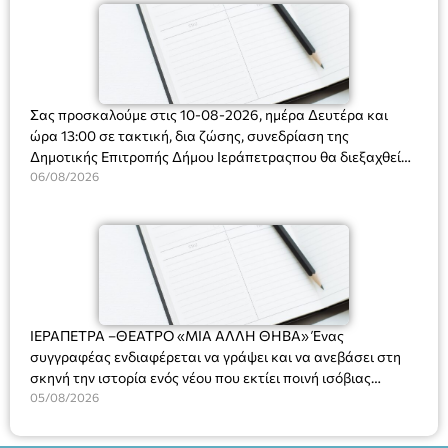
Σας προσκαλούμε στις 10-08-2026, ημέρα Δευτέρα και
ώρα 13:00 σε τακτική, δια ζώσης, συνεδρίαση της
Δημοτικής Επιτροπής Δήμου Ιεράπετραςπου θα διεξαχθεί
στο Δημοτικό Κατάστημα, Δημοκρατίας 31 στην αίθουσα
06/08/2026
«ΙΩΑΝΝΗΣ ΧΡΙΣΤΑΚΗΣ» στον 1ο όροφο, για τη συζήτηση
και λήψη αποφάσεων στα παρακάτω θέματα:
ΙΕΡΑΠΕΤΡΑ –ΘΕΑΤΡΟ «ΜΙΑ ΑΛΛΗ ΘΗΒΑ» Ένας
συγγραφέας ενδιαφέρεται να γράψει και να ανεβάσει στη
σκηνή την ιστορία ενός νέου που εκτίει ποινή ισόβιας
κάθειρξης για πατροκτονία. Ένα πολυβραβευμένο έργο για
05/08/2026
τις σχέσεις πατέρα-γιου, την ανδρική ταυτότητα, την ψυχική
ασθένεια, τον ερωτισμό. Ένα έργο αινιγματικό, συγκινητικό,