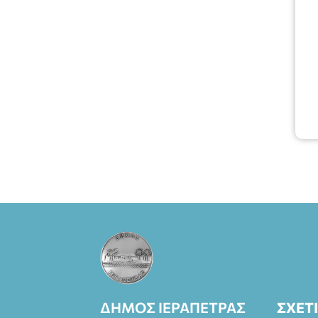
Πάπυρος
(Πλατεία
Πλαστήρα), E&G
Mini market
(Δημοκρατίας
39 Ιεράπετρα)
και
στο more.com
Χώρος: 3ο
Γυμνάσιο
Ιεράπετρας
(Είσοδος ΕΠΑ.Λ.)
Έναρξη 21:15
Οργάνωση:
ΚΝΩΣΟΣ
ΘΕΑΤΡΙΚΕΣ
ΠΑΡΑΓΩΓΕΣ ΕΕ
ΣΧΕΤ
ΔΗΜΟΣ ΙΕΡΑΠΕΤΡΑΣ