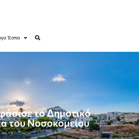
γα Έσπα
φάσισε το Δημοτικό
ία του Νοσοκομείου