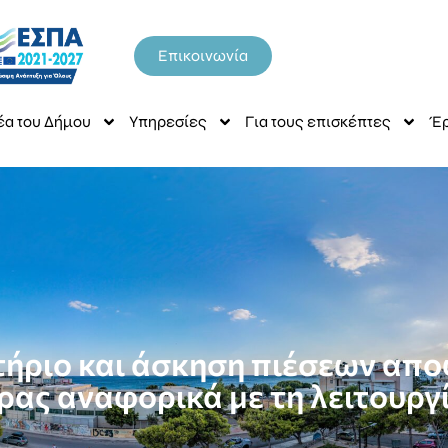
Επικοινωνία
έα του Δήμου
Υπηρεσίες
Για τους επισκέπτες
Έρ
ήριο και άσκηση πιέσεων απο
ρας αναφορικά με τη λειτουργ