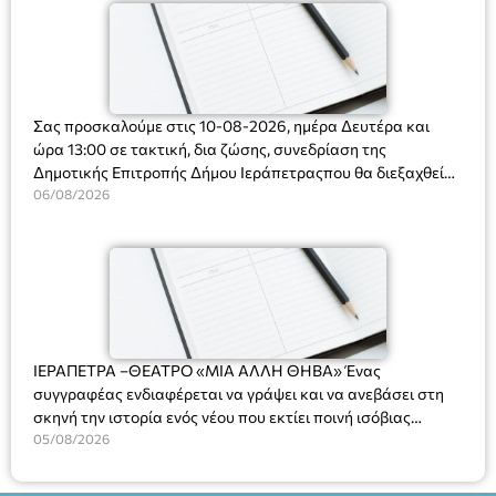
Σας προσκαλούμε στις 10-08-2026, ημέρα Δευτέρα και
ώρα 13:00 σε τακτική, δια ζώσης, συνεδρίαση της
Δημοτικής Επιτροπής Δήμου Ιεράπετραςπου θα διεξαχθεί
στο Δημοτικό Κατάστημα, Δημοκρατίας 31 στην αίθουσα
06/08/2026
«ΙΩΑΝΝΗΣ ΧΡΙΣΤΑΚΗΣ» στον 1ο όροφο, για τη συζήτηση
και λήψη αποφάσεων στα παρακάτω θέματα:
ΙΕΡΑΠΕΤΡΑ –ΘΕΑΤΡΟ «ΜΙΑ ΑΛΛΗ ΘΗΒΑ» Ένας
συγγραφέας ενδιαφέρεται να γράψει και να ανεβάσει στη
σκηνή την ιστορία ενός νέου που εκτίει ποινή ισόβιας
κάθειρξης για πατροκτονία. Ένα πολυβραβευμένο έργο για
05/08/2026
τις σχέσεις πατέρα-γιου, την ανδρική ταυτότητα, την ψυχική
ασθένεια, τον ερωτισμό. Ένα έργο αινιγματικό, συγκινητικό,