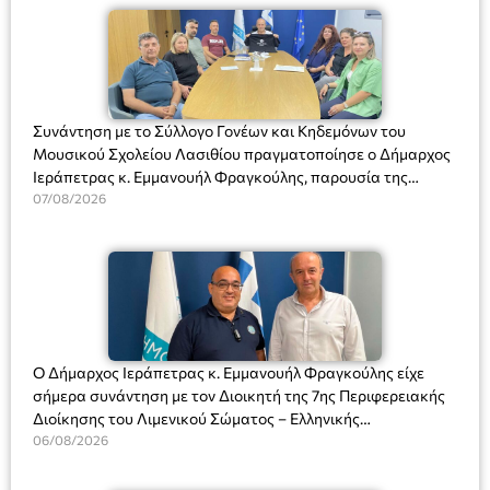
Συνάντηση με το Σύλλογο Γονέων και Κηδεμόνων του
Μουσικού Σχολείου Λασιθίου πραγματοποίησε ο Δήμαρχος
Ιεράπετρας κ. Εμμανουήλ Φραγκούλης, παρουσία της
Διευθύντριας του σχολείου κας Μαριάννας Χαΐτα.
07/08/2026
Ο Δήμαρχος Ιεράπετρας κ. Εμμανουήλ Φραγκούλης είχε
σήμερα συνάντηση με τον Διοικητή της 7ης Περιφερειακής
Διοίκησης του Λιμενικού Σώματος – Ελληνικής
Ακτοφυλακής (Λ.Σ.-ΕΛ.ΑΚΤ.), Αρχιπλοίαρχο Λ.Σ. κ. Ιωάννη
06/08/2026
Ορφανό