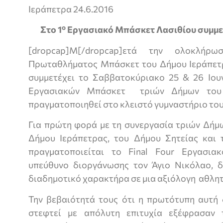
Ιεράπετρα 24.6.2016
ο
Στο 1
Εργασιακό Μπάσκετ Λασιθίου συμμετ
[dropcap]Μ[/dropcap]ετά την ολοκλήρ
Πρωταθλήματος Μπάσκετ του Δήμου Ιεράπετ
συμμετέχει το Σαββατοκύριακο 25 & 26 Ιου
Εργασιακών Μπάσκετ τριών Δήμων του
πραγματοποιηθεί στο κλειστό γυμναστήριο του
Για πρώτη φορά με τη συνεργασία τριών Δήμ
Δήμου Ιεράπετρας, του Δήμου Σητείας και
πραγματοποιείται το Final Four Εργασι
υπεύθυνο διοργάνωσης τον Άγιο Νικόλαο, δ
διαδημοτικό χαρακτήρα σε μια αξιόλογη αθλη
Την βεβαιότητά τους ότι η πρωτότυπη αυτή 
στεφτεί με απόλυτη επιτυχία εξέφρασαν