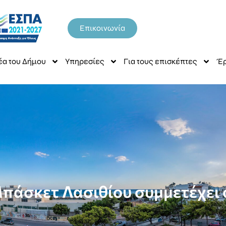
Επικοινωνία
έα του Δήμου
Υπηρεσίες
Για τους επισκέπτες
Έρ
Μπάσκετ Λασιθίου συμμετέχει 