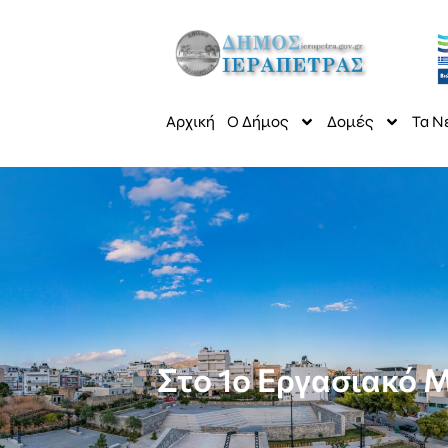
Αρχική
Ο Δήμος
Δομές
Τα Ν
Στο 1ο Εργασιακό 