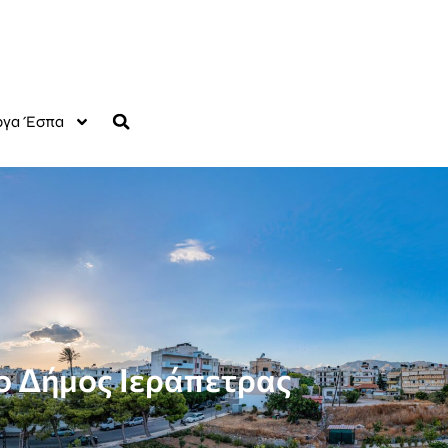
γα Έσπα
ο Δήμος Ιεράπετρας