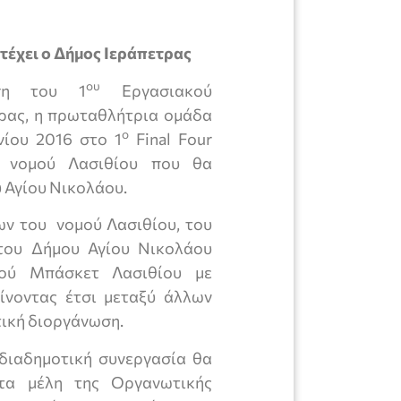
έχει ο Δήμος Ιεράπετρας
ου
ωση του 1
Εργασιακού
ρας, η πρωταθλήτρια ομάδα
ο
νίου 2016 στο 1
Final Four
 νομού Λασιθίου που θα
 Αγίου Νικολάου.
ων του νομού Λασιθίου, του
 του Δήμου Αγίου Νικολάου
ακού Μπάσκετ Λασιθίου με
ίνοντας έτσι μεταξύ άλλων
τική διοργάνωση.
διαδημοτική συνεργασία θα
 τα μέλη της Οργανωτικής