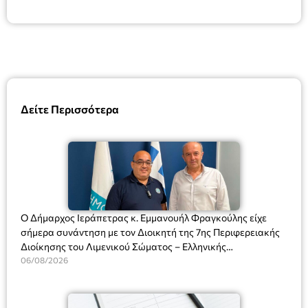
Δείτε Περισσότερα
Ο Δήμαρχος Ιεράπετρας κ. Εμμανουήλ Φραγκούλης είχε
σήμερα συνάντηση με τον Διοικητή της 7ης Περιφερειακής
Διοίκησης του Λιμενικού Σώματος – Ελληνικής
Ακτοφυλακής (Λ.Σ.-ΕΛ.ΑΚΤ.), Αρχιπλοίαρχο Λ.Σ. κ. Ιωάννη
06/08/2026
Ορφανό