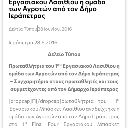
Εργασιακού Λασιθίου η ομάδα
των Αγροτών από τον Δήμο
Ιεράπετρας
Δελτία Τύπου
28 Ιουνίου, 2016
Ιεράπετρα 28.6.2016
Δελτίο Τύπου
ου
Πρωταθλήτρια του 1
Εργασιακού Λασιθίου η
ομάδα των Αγροτών από τον Δήμο Ιεράπετρας
– Συγχαρητήρια στους πρωταθλητές και τους
συμμετέχοντες από τον Δήμαρχο Ιεράπετρας
ο
[dropcap]Π[/dropcap]ρωταθλήτρια του 1
Εργασιακού Μπάσκετ Λασιθίου αναδείχτηκε η
ομάδα των Αγροτών από τον Δήμο Ιεράπετρας
ο
στο 1
Final Four Εργασιακού Μπάσκετ