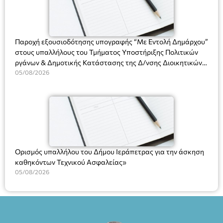
(Είσοδος ΕΠΑ.Λ.) Έναρξη 21:15 Οργάνωση: ΚΝΩΣΟΣ
ΘΕΑΤΡΙΚΕΣ ΠΑΡΑΓΩΓΕΣ ΕΕ
Παροχή εξουσιοδότησης υπογραφής “Με Εντολή Δημάρχου”
στους υπαλλήλους του Τμήματος Υποστήριξης Πολιτικών
ργάνων & Δημοτικής Κατάστασης της Δ/νσης Διοικητικών
Υπηρεσιών για αποφάσεις, πιστοποιητικά, πράξεις και
05/08/2026
χρήση του Πληροφοριακού Συστήματος “Μητρώο Πολιτών”
(Ν. 5314/2026).»
Ορισμός υπαλλήλου του Δήμου Ιεράπετρας για την άσκηση
καθηκόντων Τεχνικού Ασφαλείας»
05/08/2026