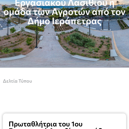
Εργασιακού Λασιθίου η
ομάδα των Αγροτών από τον
Δήμο Ιεράπετρας
Δελτία Τύπου
Πρωταθλήτρια του 1ου