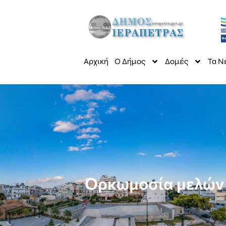
Αρχική
Ο Δήμος
Δομές
Τα Ν
Ορκωμοσία μελών 