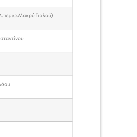
λ.περιφ.Μακρύ Γιαλού)
σταντίνου
λάου