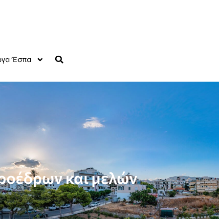
γα Έσπα
ροέδρων και μελών