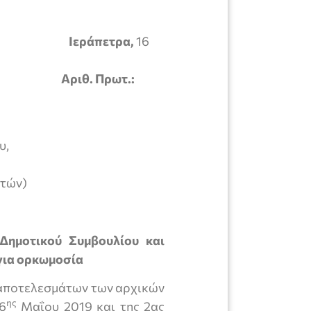
Ιεράπετρα,
16
Αριθ. Πρωτ.:
υ,
κτών)
Δημοτικού Συμβουλίου και
για ορκωμοσία
 αποτελεσμάτων των αρχικών
ης
6
Μαΐου 2019 και της 2ας