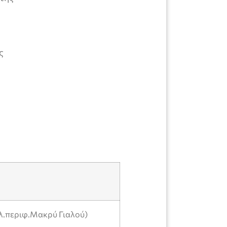
ς
λ.περιφ.Μακρύ Γιαλού)