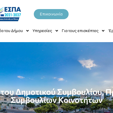
Επικοινωνία
έα του Δήμου
Υπηρεσίες
Για τους επισκέπτες
Έρ
του Δημοτικού Συμβουλίου, Π
Συμβουλίων Κοινοτήτων