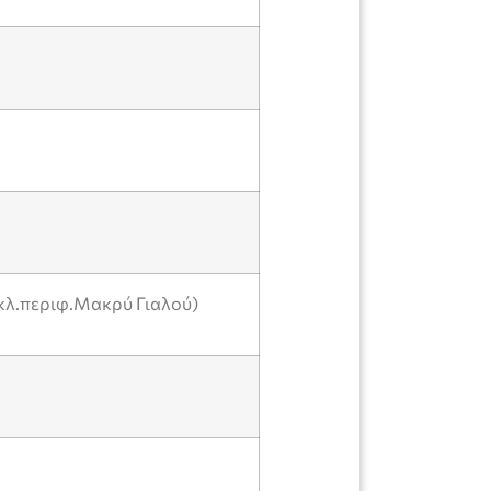
κλ.περιφ.Μακρύ Γιαλού)