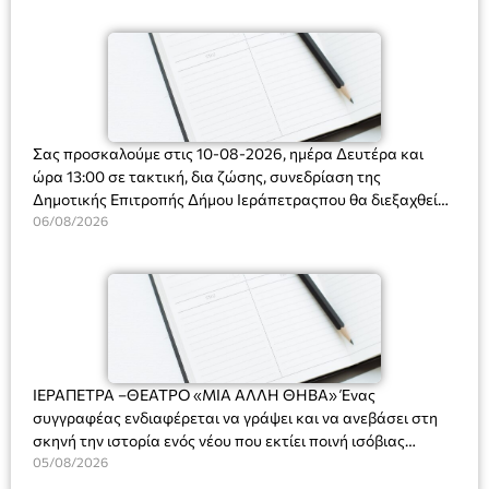
Ορφανό
Σας προσκαλούμε στις 10-08-2026, ημέρα Δευτέρα και
ώρα 13:00 σε τακτική, δια ζώσης, συνεδρίαση της
Δημοτικής Επιτροπής Δήμου Ιεράπετραςπου θα διεξαχθεί
στο Δημοτικό Κατάστημα, Δημοκρατίας 31 στην αίθουσα
06/08/2026
«ΙΩΑΝΝΗΣ ΧΡΙΣΤΑΚΗΣ» στον 1ο όροφο, για τη συζήτηση
και λήψη αποφάσεων στα παρακάτω θέματα:
ΙΕΡΑΠΕΤΡΑ –ΘΕΑΤΡΟ «ΜΙΑ ΑΛΛΗ ΘΗΒΑ» Ένας
συγγραφέας ενδιαφέρεται να γράψει και να ανεβάσει στη
σκηνή την ιστορία ενός νέου που εκτίει ποινή ισόβιας
κάθειρξης για πατροκτονία. Ένα πολυβραβευμένο έργο για
05/08/2026
τις σχέσεις πατέρα-γιου, την ανδρική ταυτότητα, την ψυχική