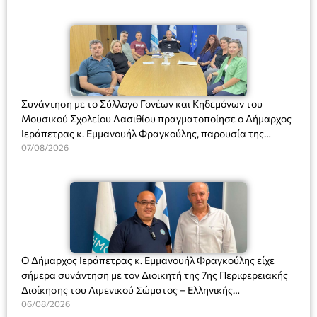
Συνάντηση με το Σύλλογο Γονέων και Κηδεμόνων του
Μουσικού Σχολείου Λασιθίου πραγματοποίησε ο Δήμαρχος
Ιεράπετρας κ. Εμμανουήλ Φραγκούλης, παρουσία της
Διευθύντριας του σχολείου κας Μαριάννας Χαΐτα.
07/08/2026
Ο Δήμαρχος Ιεράπετρας κ. Εμμανουήλ Φραγκούλης είχε
σήμερα συνάντηση με τον Διοικητή της 7ης Περιφερειακής
Διοίκησης του Λιμενικού Σώματος – Ελληνικής
Ακτοφυλακής (Λ.Σ.-ΕΛ.ΑΚΤ.), Αρχιπλοίαρχο Λ.Σ. κ. Ιωάννη
06/08/2026