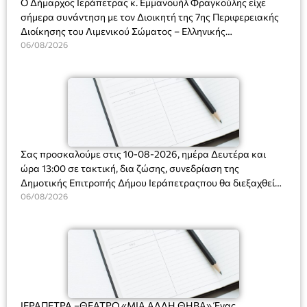
Ο Δήμαρχος Ιεράπετρας κ. Εμμανουήλ Φραγκούλης είχε
σήμερα συνάντηση με τον Διοικητή της 7ης Περιφερειακής
Διοίκησης του Λιμενικού Σώματος – Ελληνικής
Ακτοφυλακής (Λ.Σ.-ΕΛ.ΑΚΤ.), Αρχιπλοίαρχο Λ.Σ. κ. Ιωάννη
06/08/2026
Ορφανό
Σας προσκαλούμε στις 10-08-2026, ημέρα Δευτέρα και
ώρα 13:00 σε τακτική, δια ζώσης, συνεδρίαση της
Δημοτικής Επιτροπής Δήμου Ιεράπετραςπου θα διεξαχθεί
στο Δημοτικό Κατάστημα, Δημοκρατίας 31 στην αίθουσα
06/08/2026
«ΙΩΑΝΝΗΣ ΧΡΙΣΤΑΚΗΣ» στον 1ο όροφο, για τη συζήτηση
και λήψη αποφάσεων στα παρακάτω θέματα:
ΙΕΡΑΠΕΤΡΑ –ΘΕΑΤΡΟ «ΜΙΑ ΑΛΛΗ ΘΗΒΑ» Ένας