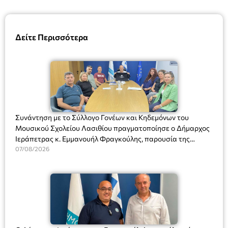
Δείτε Περισσότερα
Συνάντηση με το Σύλλογο Γονέων και Κηδεμόνων του
Μουσικού Σχολείου Λασιθίου πραγματοποίησε ο Δήμαρχος
Ιεράπετρας κ. Εμμανουήλ Φραγκούλης, παρουσία της
Διευθύντριας του σχολείου κας Μαριάννας Χαΐτα.
07/08/2026