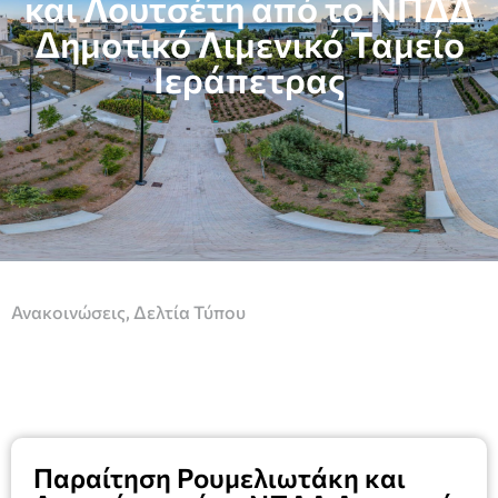
και Λουτσέτη από το ΝΠΔΔ
Δημοτικό Λιμενικό Ταμείο
Ιεράπετρας
Ανακοινώσεις
,
Δελτία Τύπου
Παραίτηση Ρουμελιωτάκη και