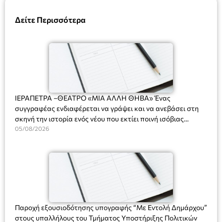
Δείτε Περισσότερα
ΙΕΡΑΠΕΤΡΑ –ΘΕΑΤΡΟ «ΜΙΑ ΑΛΛΗ ΘΗΒΑ» Ένας
συγγραφέας ενδιαφέρεται να γράψει και να ανεβάσει στη
σκηνή την ιστορία ενός νέου που εκτίει ποινή ισόβιας
κάθειρξης για πατροκτονία. Ένα πολυβραβευμένο έργο για
05/08/2026
τις σχέσεις πατέρα-γιου, την ανδρική ταυτότητα, την ψυχική
ασθένεια, τον ερωτισμό. Ένα έργο αινιγματικό, συγκινητικό,
όσο και διασκεδαστικό. Ο διακεκριμένος σκηνοθέτης
Βαγγέλης Θεοδωρόπουλος ανέδειξε το πολυεπίπεδο αυτό
έργο, ενώ η παράσταση έχει καθιερωθεί ως σημαντικό
θεατρικό γεγονός χάρη στις εξαιρετικές ερμηνείες του
Θάνου Λέκκα στον ρόλο του Συγγραφέα και του Δημήτρη
Παροχή εξουσιοδότησης υπογραφής “Με Εντολή Δημάρχου”
Καπουράνη, νικητή του βραβείου Δημήτρης Χορν 2022-
στους υπαλλήλους του Τμήματος Υποστήριξης Πολιτικών