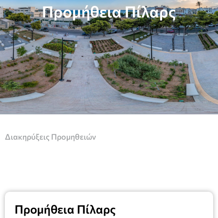
Προμήθεια Πίλαρς
Διακηρύξεις Προμηθειών
Προμήθεια Πίλαρς