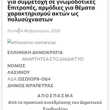
για συμμετοχή σε γνωμοδοτικές
Επιτροπές, αρμόδιες για θέματα
χαρακτηρισμού ακτών ως
πολυσύχναστων
Λοιπά
14 Φεβρουαρίου, 2020
ΕΛΛΗΝΙΚΗ ΔΗΜΟΚΡΑΤΙΑ
ΑΝΑΡΤΗΤΕΑ ΣΤΟ ΔΙΑΔΙΚΤΥΟ
ΝΟΜΟΣ
ΛΑΣΙΘΙΟΥ
ΑΔΑ:
ΩΣΩΙΩΡ8-ΟΔ4
ΔΗΜΟΣ ΙΕΡΑΠΕΤΡΑΣ
Α Π Ο Σ Π Α Σ Μ Α
Από το πρακτικό συνεδρίασης του Δημοτικού
Συμβουλίου