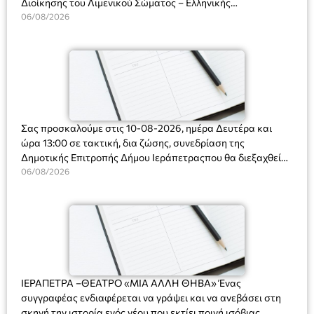
Διοίκησης του Λιμενικού Σώματος – Ελληνικής
Ακτοφυλακής (Λ.Σ.-ΕΛ.ΑΚΤ.), Αρχιπλοίαρχο Λ.Σ. κ. Ιωάννη
06/08/2026
Ορφανό
Σας προσκαλούμε στις 10-08-2026, ημέρα Δευτέρα και
ώρα 13:00 σε τακτική, δια ζώσης, συνεδρίαση της
Δημοτικής Επιτροπής Δήμου Ιεράπετραςπου θα διεξαχθεί
στο Δημοτικό Κατάστημα, Δημοκρατίας 31 στην αίθουσα
06/08/2026
«ΙΩΑΝΝΗΣ ΧΡΙΣΤΑΚΗΣ» στον 1ο όροφο, για τη συζήτηση
και λήψη αποφάσεων στα παρακάτω θέματα:
ΙΕΡΑΠΕΤΡΑ –ΘΕΑΤΡΟ «ΜΙΑ ΑΛΛΗ ΘΗΒΑ» Ένας
συγγραφέας ενδιαφέρεται να γράψει και να ανεβάσει στη
σκηνή την ιστορία ενός νέου που εκτίει ποινή ισόβιας