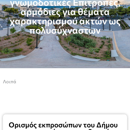
γνωμοδοτικές Επιτροπές,
αρμόδιες για θέματα
χαρακτηρισμού ακτών ως
πολυσύχναστων
Λοιπά
Ορισμός εκπροσώπων του Δήμου