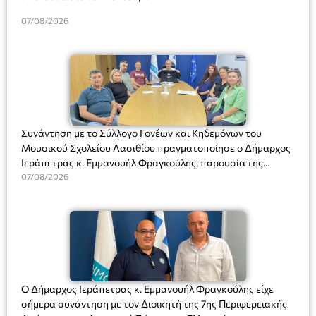
07/08/2026
Συνάντηση με το Σύλλογο Γονέων και Κηδεμόνων του
Μουσικού Σχολείου Λασιθίου πραγματοποίησε ο Δήμαρχος
Ιεράπετρας κ. Εμμανουήλ Φραγκούλης, παρουσία της
Διευθύντριας του σχολείου κας Μαριάννας Χαΐτα.
07/08/2026
Ο Δήμαρχος Ιεράπετρας κ. Εμμανουήλ Φραγκούλης είχε
σήμερα συνάντηση με τον Διοικητή της 7ης Περιφερειακής