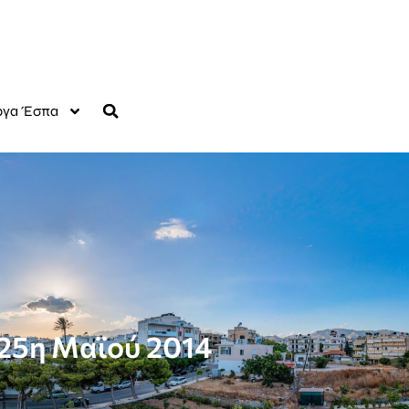
γα Έσπα
25η Μαϊού 2014