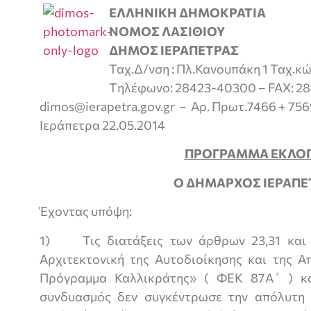
ΕΛΛΗΝΙΚΗ ΔΗΜΟΚΡΑΤΙΑ
ΝΟΜΟΣ ΛΑΣΙΘΙΟΥ
ΔΗΜΟΣ ΙΕΡΑΠΕΤΡΑΣ
Ταχ.Δ/νση : Πλ.Κανουπάκη 1 Ταχ.κ
Tηλέφωνο: 28423-40300 – FAX: 28
dimos@ierapetra.gov.gr – Αρ. Πρωτ.7466 + 75
Ιεράπετρα 22.05.2014
ΠΡΟΓΡΑΜΜΑ ΕΚΛΟ
Ο ΔΗΜΑΡΧΟΣ ΙΕΡΑΠΕ
Έχοντας υπόψη:
1) Τις διατάξεις των άρθρων 23,31 
Αρχιτεκτονική της Αυτοδιοίκησης και της Α
Πρόγραμμα Καλλικράτης» ( ΦΕΚ 87Α΄ ) κα
συνδυασμός δεν συγκέντρωσε την απόλυτη 