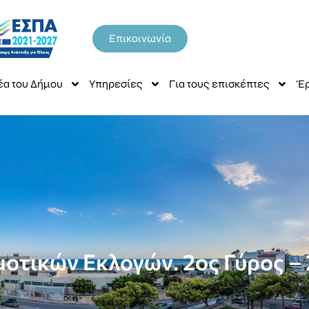
Επικοινωνία
έα του Δήμου
Υπηρεσίες
Για τους επισκέπτες
Έρ
οτικών Εκλογών. 2ος Γύρος – 