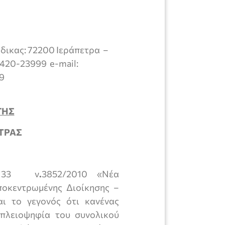
ώδικας: 72200 Ιεράπετρα –
420-23999 e-mail:
69
ΓΗΣ
ΤΡΑΣ
και 33 ν
.
3852/2010
«Νέα
ποκεντρωμένης Διοίκησης –
ι το γεγονός ότι κανένας
πλειοψηφία του συνολικού