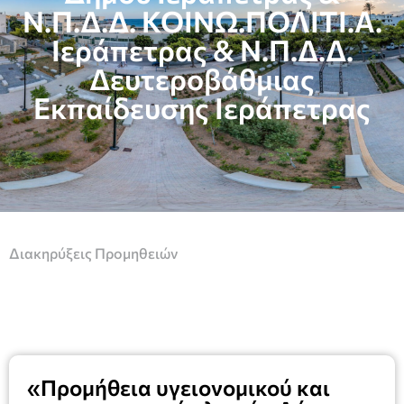
Ν.Π.Δ.Δ. ΚΟΙΝΩ.ΠΟΛΙΤΙ.Α.
Ιεράπετρας & Ν.Π.Δ.Δ.
Δευτεροβάθμιας
Εκπαίδευσης Ιεράπετρας
Διακηρύξεις Προμηθειών
«Προμήθεια υγειονομικού και