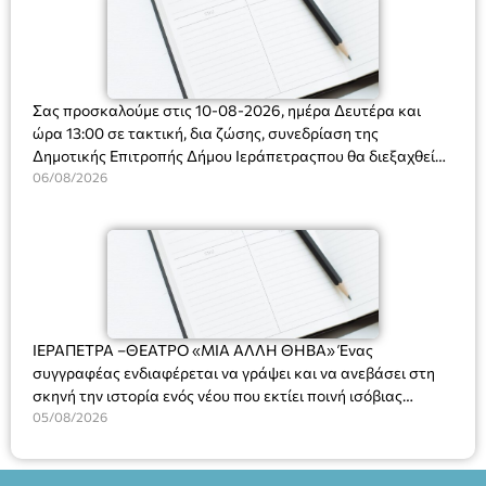
Σας προσκαλούμε στις 10-08-2026, ημέρα Δευτέρα και
ώρα 13:00 σε τακτική, δια ζώσης, συνεδρίαση της
Δημοτικής Επιτροπής Δήμου Ιεράπετραςπου θα διεξαχθεί
στο Δημοτικό Κατάστημα, Δημοκρατίας 31 στην αίθουσα
06/08/2026
«ΙΩΑΝΝΗΣ ΧΡΙΣΤΑΚΗΣ» στον 1ο όροφο, για τη συζήτηση
και λήψη αποφάσεων στα παρακάτω θέματα:
ΙΕΡΑΠΕΤΡΑ –ΘΕΑΤΡΟ «ΜΙΑ ΑΛΛΗ ΘΗΒΑ» Ένας
συγγραφέας ενδιαφέρεται να γράψει και να ανεβάσει στη
σκηνή την ιστορία ενός νέου που εκτίει ποινή ισόβιας
κάθειρξης για πατροκτονία. Ένα πολυβραβευμένο έργο για
05/08/2026
τις σχέσεις πατέρα-γιου, την ανδρική ταυτότητα, την ψυχική
ασθένεια, τον ερωτισμό. Ένα έργο αινιγματικό, συγκινητικό,