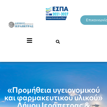
Επικοινωνί
«Προμήθεια υγειονομικού
και φαρμακευτικού υλικού»
Δήμου Ιεράπετρας &