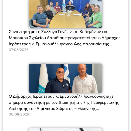
Συνάντηση με το Σύλλογο Γονέων και Κηδεμόνων του
Μουσικού Σχολείου Λασιθίου πραγματοποίησε ο Δήμαρχος
Ιεράπετρας κ. Εμμανουήλ Φραγκούλης, παρουσία της
Διευθύντριας του σχολείου κας Μαριάννας Χαΐτα.
07/08/2026
Ο Δήμαρχος Ιεράπετρας κ. Εμμανουήλ Φραγκούλης είχε
σήμερα συνάντηση με τον Διοικητή της 7ης Περιφερειακής
Διοίκησης του Λιμενικού Σώματος – Ελληνικής
Ακτοφυλακής (Λ.Σ.-ΕΛ.ΑΚΤ.), Αρχιπλοίαρχο Λ.Σ. κ. Ιωάννη
06/08/2026
Ορφανό