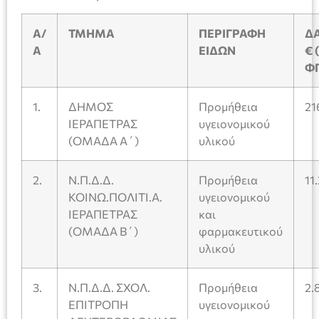
Α/
ΤΜΗΜΑ
ΠΕΡΙΓΡΑΦΗ
Δ
Α
ΕΙΔΩΝ
€ 
Φ
1.
ΔΗΜΟΣ
Προμήθεια
21
ΙΕΡΑΠΕΤΡΑΣ
υγειονομικού
(ΟΜΑΔΑ Α΄)
υλικού
2.
Ν.Π.Δ.Δ.
Προμήθεια
11
ΚΟΙΝΩ.ΠΟΛΙΤΙ.Α.
υγειονομικού
ΙΕΡΑΠΕΤΡΑΣ
και
(ΟΜΑΔΑ Β΄)
φαρμακευτικού
υλικού
3.
Ν.Π.Δ.Δ. ΣΧΟΛ.
Προμήθεια
2.
ΕΠΙΤΡΟΠΗ
υγειονομικού