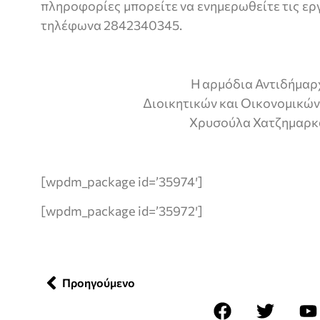
πληροφορίες μπορείτε να ενημερωθείτε τις εργ
τηλέφωνα 2842340345.
Η αρμόδια Αντιδήμαρ
Διοικητικών και Οικονομικώ
Χρυσούλα Χατζημαρκ
[wpdm_package id=’35974′]
[wpdm_package id=’35972′]
Προηγούμενο