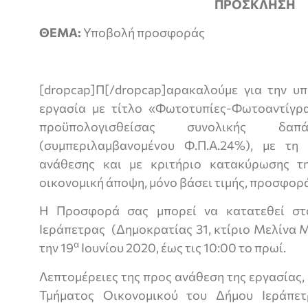
ΠΡΟΣΚΛΗΣΗ
ΘΕΜΑ:
Υποβολή προσφοράς
[dropcap]Π[/dropcap]αρακαλούμε για την υ
εργασία με τίτλο «Φωτοτυπίες-Φωτοαντίγραφ
προϋπολογισθείσας συνολικής δα
(συμπεριλαμβανομένου Φ.Π.Α.24%), με τη 
ανάθεσης και με κριτήριο κατακύρωσης 
οικονομική άποψη, μόνο βάσει τιμής, προσφορ
Η Προσφορά σας μπορεί να κατατεθεί σ
Ιεράπετρας (Δημοκρατίας 31, κτίριο Μελίνα Μ
α
την 19
Ιουνίου 2020, έως τις 10:00 το πρωί.
Λεπτομέρειες της προς ανάθεση της εργασίας,
Τμήματος Οικονομικού του Δήμου Ιεράπετ