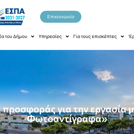
Επικοινωνία
έα του Δήμου
Υπηρεσίες
Για τους επισκέπτες
Έρ
προσφοράς για την εργασία μ
Φωτοαντίγραφα»