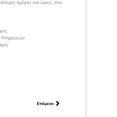
άσιμες ημέρες και ώρες, στο
χος
ν Υπηρεσιών
άκη
Επόμενο