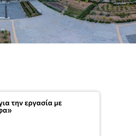
ια την εργασία με
φα»