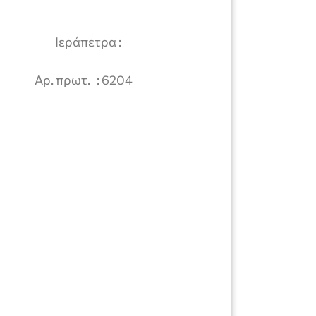
ετρα :
ΟΥ
Αρ. πρωτ. : 6204