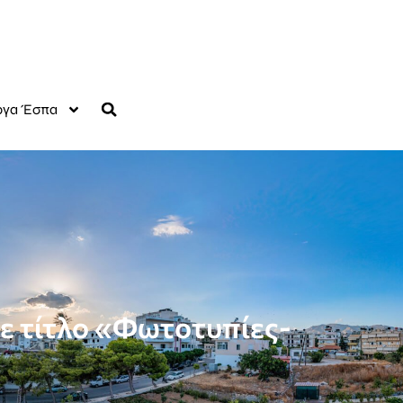
γα Έσπα
ε τίτλο «Φωτοτυπίες-