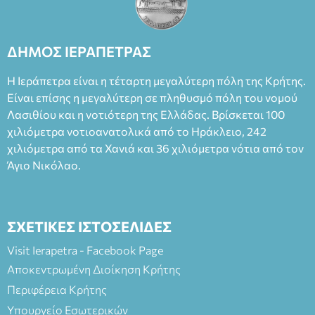
Θάνου Λέκκα στον ρόλο του Συγγραφέα και του Δημήτρη
Καπουράνη, νικητή του βραβείου Δημήτρης Χορν 2022-
2023, για την ερμηνεία του στον διπλό ρόλο του Μαρτίν/
ΔΗΜΟΣ ΙΕΡΑΠΕΤΡΑΣ
Φεδερίκο. Σκηνοθεσία: Βαγγέλης Θεοδωρόπουλος Είσοδος: :
Ταμείο 22€- Προπώληση 20€( Άνεργοι, Φοιτητές, ΑΜΕΑ,
Η Ιεράπετρα είναι η τέταρτη μεγαλύτερη πόλη της Κρήτης.
άνω των 65 Προπώληση: Βιβλιοπωλείο Πάπυρος (Πλατεία
Είναι επίσης η μεγαλύτερη σε πληθυσμό πόλη του νομού
Πλαστήρα), E&G Mini market (Δημοκρατίας 39 Ιεράπετρα)
Λασιθίου και η νοτιότερη της Ελλάδας. Βρίσκεται 100
και στο more.com Χώρος: 3ο Γυμνάσιο Ιεράπετρας
(Είσοδος ΕΠΑ.Λ.) Έναρξη 21:15 Οργάνωση: ΚΝΩΣΟΣ
χιλιόμετρα νοτιοανατολικά από το Ηράκλειο, 242
ΘΕΑΤΡΙΚΕΣ ΠΑΡΑΓΩΓΕΣ ΕΕ
χιλιόμετρα από τα Χανιά και 36 χιλιόμετρα νότια από τον
Άγιο Νικόλαο.
ΣΧΕΤΙΚΕΣ ΙΣΤΟΣΕΛΙΔΕΣ
Visit Ierapetra - Facebook Page
Αποκεντρωμένη Διοίκηση Κρήτης
Περιφέρεια Κρήτης
Υπουργείο Εσωτερικών