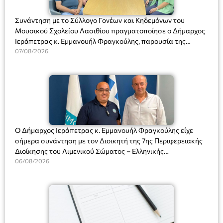
Συνάντηση με το Σύλλογο Γονέων και Κηδεμόνων του
Μουσικού Σχολείου Λασιθίου πραγματοποίησε ο Δήμαρχος
Ιεράπετρας κ. Εμμανουήλ Φραγκούλης, παρουσία της
Διευθύντριας του σχολείου κας Μαριάννας Χαΐτα.
07/08/2026
Ο Δήμαρχος Ιεράπετρας κ. Εμμανουήλ Φραγκούλης είχε
σήμερα συνάντηση με τον Διοικητή της 7ης Περιφερειακής
Διοίκησης του Λιμενικού Σώματος – Ελληνικής
Ακτοφυλακής (Λ.Σ.-ΕΛ.ΑΚΤ.), Αρχιπλοίαρχο Λ.Σ. κ. Ιωάννη
06/08/2026
Ορφανό