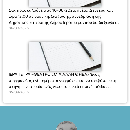
Σας προσκαλούμε στις 10-08-2026, ημέρα Δευτέρα και
ώρα 13:00 σε τακτική, δια ζώσης, συνεδρίαση της
Δημοτικής Επιτροπής Δήμου Ιεράπετραςπου θα διεξαχθεί
στο Δημοτικό Κατάστημα, Δημοκρατίας 31 στην αίθουσα
06/08/2026
«ΙΩΑΝΝΗΣ ΧΡΙΣΤΑΚΗΣ» στον 1ο όροφο, για τη συζήτηση
και λήψη αποφάσεων στα παρακάτω θέματα:
ΙΕΡΑΠΕΤΡΑ –ΘΕΑΤΡΟ «ΜΙΑ ΑΛΛΗ ΘΗΒΑ» Ένας
συγγραφέας ενδιαφέρεται να γράψει και να ανεβάσει στη
σκηνή την ιστορία ενός νέου που εκτίει ποινή ισόβιας
κάθειρξης για πατροκτονία. Ένα πολυβραβευμένο έργο για
05/08/2026
τις σχέσεις πατέρα-γιου, την ανδρική ταυτότητα, την ψυχική
ασθένεια, τον ερωτισμό. Ένα έργο αινιγματικό, συγκινητικό,
όσο και διασκεδαστικό. Ο διακεκριμένος σκηνοθέτης
Βαγγέλης Θεοδωρόπουλος ανέδειξε το πολυεπίπεδο αυτό
έργο, ενώ η παράσταση έχει καθιερωθεί ως σημαντικό
θεατρικό γεγονός χάρη στις εξαιρετικές ερμηνείες του