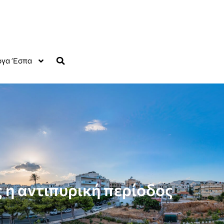
γα Έσπα
 η αντιπυρική περίοδος