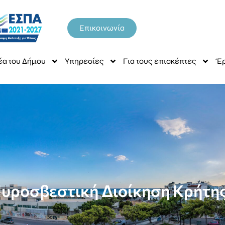
Επικοινωνία
έα του Δήμου
Υπηρεσίες
Για τους επισκέπτες
Έρ
υροσβεστική Διοίκηση Κρήτης