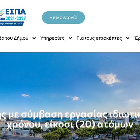
Επικοινωνία
έα του Δήμου
Υπηρεσίες
Για τους επισκέπτες
Έρ
 με σύμβαση εργασίας ιδιωτικ
χρόνου, είκοσι (20) ατόμων