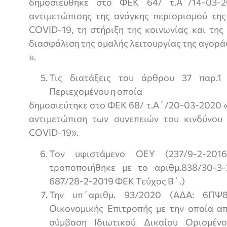
δημοσιεύθηκε στο ΦΕΚ 64/ τ.Α΄/14-03-2
αντιμετώπισης της ανάγκης περιορισμού τη
COVID-19, τη στήριξη της κοινωνίας και της
διασφάλιση της ομαλής λειτουργίας της αγοράς
».
Τις διατάξεις του άρθρου 37 παρ.1
Περιεχομένου η οποία
δημοσιεύτηκε στο ΦΕΚ 68/ τ.Α΄/20-03-2020 «
αντιμετώπιση των συνεπειών του κινδύνου
COVID-19».
Τον υφιστάμενο ΟΕΥ (237/9-2-2
τροποποιήθηκε με το αριθμ.838/30-3
687/28-2-2019 ΦΕΚ Τεύχος Β΄.)
Την υπ΄αριθμ. 93/2020 (ΑΔΑ: 6ΠΨ
Οικονομικής Επιτροπής με την οποία α
σύμβαση Ιδιωτικού Δικαίου Ορισμέν