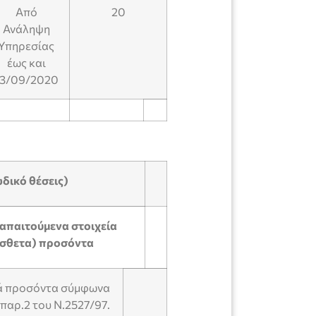
Από
20
Ανάληψη
Υπηρεσίας
έως και
13/09/2020
ικό θέσεις)
 απαιτούμενα στοιχεία
όσθετα) προσόντα
κά προσόντα σύμφωνα
 παρ.2 του Ν.2527/97.