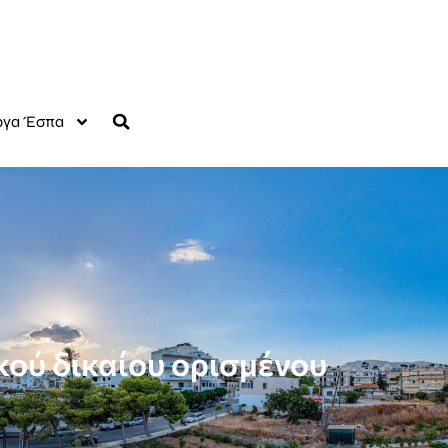
γα Έσπα
ού δικαίου ορισμένου