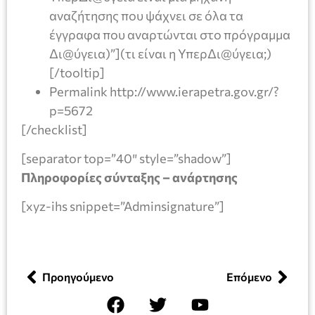
αναζήτησης που ψάχνει σε όλα τα
έγγραφα που αναρτώνται στο πρόγραμμα
Δι@ύγεια)”](τι είναι η ΥπερΔι@ύγεια;)
[/tooltip]
Permalink http://www.ierapetra.gov.gr/?
p=5672
[/checklist]
[separator top=”40″ style=”shadow”]
Πληροφορίες σύνταξης – ανάρτησης
[xyz-ihs snippet=”Adminsignature”]
Προηγούμενο
Επόμενο