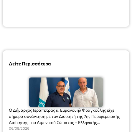
Δείτε Περισσότερα
Ο Δήμαρχος Ιεράπετρας κ. Εμμανουήλ Φραγκούλης είχε
σήμερα συνάντηση με τον Διοικητή της 7ης Περιφερειακής
Διοίκησης του Λιμενικού Σώματος – Ελληνικής
Ακτοφυλακής (Λ.Σ.-ΕΛ.ΑΚΤ.), Αρχιπλοίαρχο Λ.Σ. κ. Ιωάννη
06/08/2026