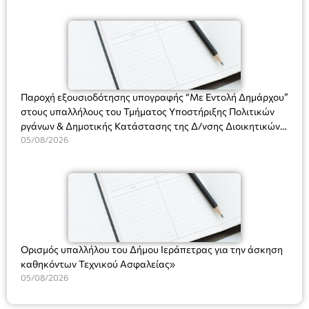
χρήση του Πληροφοριακού Συστήματος “Μητρώο Πολιτών”
άνω των 65 Προπώληση: Βιβλιοπωλείο Πάπυρος (Πλατεία
(Ν. 5314/2026).»
Πλαστήρα), E&G Mini market (Δημοκρατίας 39 Ιεράπετρα)
και στο more.com Χώρος: 3ο Γυμνάσιο Ιεράπετρας
(Είσοδος ΕΠΑ.Λ.) Έναρξη 21:15 Οργάνωση: ΚΝΩΣΟΣ
ΘΕΑΤΡΙΚΕΣ ΠΑΡΑΓΩΓΕΣ ΕΕ
Παροχή εξουσιοδότησης υπογραφής “Με Εντολή Δημάρχου”
στους υπαλλήλους του Τμήματος Υποστήριξης Πολιτικών
ργάνων & Δημοτικής Κατάστασης της Δ/νσης Διοικητικών
Υπηρεσιών για αποφάσεις, πιστοποιητικά, πράξεις και
05/08/2026
χρήση του Πληροφοριακού Συστήματος “Μητρώο Πολιτών”
(Ν. 5314/2026).»
Ορισμός υπαλλήλου του Δήμου Ιεράπετρας για την άσκηση
καθηκόντων Τεχνικού Ασφαλείας»
05/08/2026