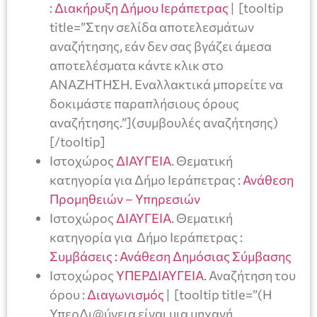
:
Διακήρυξη Δήμου Ιεράπετρας
| [tooltip
title=”Στην σελίδα αποτελεσμάτων
αναζήτησης, εάν δεν σας βγάζει άμεσα
αποτελέσματα κάντε κλικ στο
ΑΝΑΖΗΤΗΣΗ. Εναλλακτικά μπορείτε να
δοκιμάστε παραπλήσιους όρους
αναζήτησης.”](συμβουλές αναζήτησης)
[/tooltip]
Ιστοχώρος
ΔΙΑΥΓΕΙΑ
. Θεματική
κατηγορία για Δήμο Ιεράπετρας :
Ανάθεση
Προμηθειών – Υπηρεσιών
Ιστοχώρος
ΔΙΑΥΓΕΙΑ
. Θεματική
κατηγορία για Δήμο Ιεράπετρας :
Συμβάσεις : Ανάθεση Δημόσιας Σύμβασης
Ιστοχώρος
ΥΠΕΡΔΙΑΥΓΕΙΑ
. Αναζήτηση του
όρου :
Διαγωνισμός
| [tooltip title=”(Η
ΥπερΔι@ύγεια είναι μια μηχανή