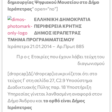
δημιουργίας Ψηφιακού Μουσείου στο Δήμο
Ιεράπετρας
” open=”no”]
ΕΛΛΗΝΙΚΗ ΔΗΜΟΚΡΑΤΙΑ
ΠΕΡΙΦΕΡΕΙΑ ΚΡΗΤΗΣ
ΔΗΜΟΣ ΙΕΡΑΠΕΤΡΑΣ
ΤΜΗΜΑ ΠΡΟΓΡΑΜΜΑΤΙΣΜΟΥ
Ιεράπετρα 21.01.2014 – Αρ.Πρωτ 885
Π ρ ο ς Εταιρίες που έχουν λάβει τεύχη του
διαγωνισμού
[dropcap]Δ[/dropcap]ιευκρινίζεται ότι στο
τεύχος Γ στη σελίδα 27, C2.9 Υποσύστημα
Διαδικτυακής Πύλης παρ. 18 Υποστήριξη
Υπηρεσίας γίνεται λανθασμένη αναφορά στον
Δήμο Άνδρου και
το ορθό είναι Δήμος
Ιεράπετρας