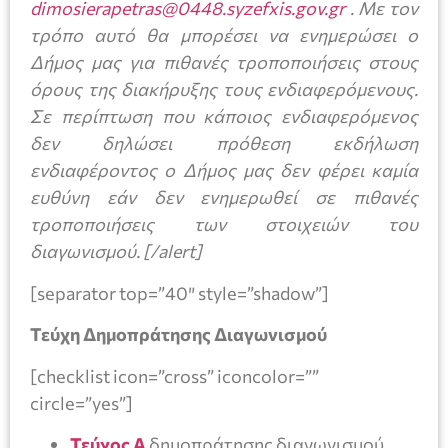
dimosierapetras@0448.syzefxis.gov.gr
. Με τον
τρόπο αυτό θα μπορέσει να ενημερώσει ο
Δήμος μας για πιθανές τροποποιήσεις στους
όρους της διακήρυξης τους ενδιαφερόμενους.
Σε περίπτωση που κάποιος ενδιαφερόμενος
δεν δηλώσει πρόθεση εκδήλωση
ενδιαφέροντος ο Δήμος μας δεν φέρει καμία
ευθύνη εάν δεν ενημερωθεί σε πιθανές
τροποποιήσεις των στοιχειών του
διαγωνισμού.
[/alert]
[separator top=”40″ style=”shadow”]
Τεύχη Δημοπράτησης Διαγωνισμού
[checklist icon=”cross” iconcolor=””
circle=”yes”]
Τεύχος Α
δημοπράτησης διαγωνισμού