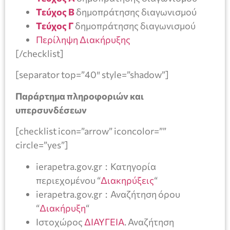
Τεύχος Β
δημοπράτησης διαγωνισμού
Τεύχος Γ
δημοπράτησης διαγωνισμού
Περίληψη Διακήρυξης
[/checklist]
[separator top=”40″ style=”shadow”]
Παράρτημα πληροφοριών και
υπερσυνδέσεων
[checklist icon=”arrow” iconcolor=””
circle=”yes”]
ierapetra.gov.gr : Κατηγορία
περιεχομένου “
Διακηρύξεις
“
ierapetra.gov.gr : Αναζήτηση όρου
“
Διακήρυξη
“
Ιστοχώρος
ΔΙΑΥΓΕΙΑ
. Αναζήτηση