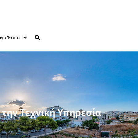
γα Έσπα
 την Τεχνική Υπηρεσία