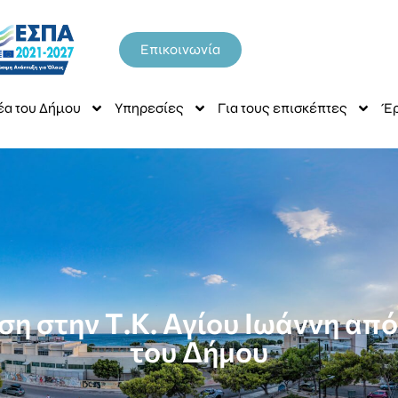
Επικοινωνία
έα του Δήμου
Υπηρεσίες
Για τους επισκέπτες
Έρ
η στην Τ.Κ. Αγίου Ιωάννη από
του Δήμου