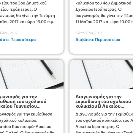
 του 3ου Δημοτικού
κυλικείου του 4ου Δημοτικού
είου Ιεράπετρας. Ο
Σχολείου Ιεράπετρας. Ο
ωνισμός θα γίνει την Τετάρτη
διαγωνισμός θα γίνει την Πέμ
αΐου 2017 και ώρα 13.00 π.μ.
11 Μαΐου 2017 και ώρα 10.00 π
ιλίου, 2017
6 Απριλίου, 2017
άστε Περισσότερα
Διαβάστε Περισσότερα
γωνισμός για την
Διαγωνισμός για την
ίσθωση του σχολικού
εκμίσθωση του σχολικού
ικείου Γυμνασίου
κυλικείου B Λυκείου
τσουρά-Λυκείου Μακρύ
Ιεράπετρας
ωνισμός για την εκμίσθωση
Διαγωνισμός για την εκμίσθω
λού
σχολικού κυλικείου,
του σχολικού κυλικείου, του 
ασίου Κουτσουρά-Λυκείου
Λυκείου Ιεράπετρας. Ο
ύ Γιαλού. Ο διαγωνισμός θα
διαγωνισμός θα γίνει την Τετ