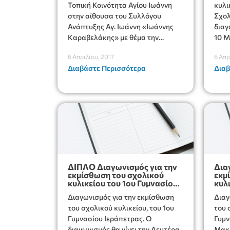
Τοπική Κοινότητα Αγίου Ιωάννη
κυλικείου
στην αίθουσα του Συλλόγου
Σχολ
Ανάπτυξης Αγ. Ιωάννη «Ιωάννης
διαγ
Καραβελάκης» με θέμα την
10 Μ
ενημέρωση για την κήρυξη
6 Απριλίου, 2017
6 Απρ
δασωτέας και αναδασωτέας
Διαβάστε Περισσότερα
Διαβ
έκτασης στην περιοχή.
ΔΙΠΛΟ Διαγωνισμός για την
Δια
εκμίσθωση του σχολικού
εκμ
κυλικείου του 1ου Γυμνασίου
κυλ
Ιεράπετρας
Κου
Διαγωνισμός για την εκμίσθωση
Διαγ
Για
του σχολικού κυλικείου, του 1ου
του 
Γυμνασίου Ιεράπετρας. Ο
Γυμν
διαγωνισμός θα γίνει την Δευτέρα
Μακρ