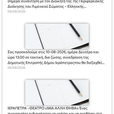
σήμερα συνάντηση με τον Διοικητή της 7ης Περιφερειακής
Διοίκησης του Λιμενικού Σώματος – Ελληνικής
Ακτοφυλακής (Λ.Σ.-ΕΛ.ΑΚΤ.), Αρχιπλοίαρχο Λ.Σ. κ. Ιωάννη
06/08/2026
Ορφανό
Σας προσκαλούμε στις 10-08-2026, ημέρα Δευτέρα και
ώρα 13:00 σε τακτική, δια ζώσης, συνεδρίαση της
Δημοτικής Επιτροπής Δήμου Ιεράπετραςπου θα διεξαχθεί
στο Δημοτικό Κατάστημα, Δημοκρατίας 31 στην αίθουσα
06/08/2026
«ΙΩΑΝΝΗΣ ΧΡΙΣΤΑΚΗΣ» στον 1ο όροφο, για τη συζήτηση
και λήψη αποφάσεων στα παρακάτω θέματα:
ΙΕΡΑΠΕΤΡΑ –ΘΕΑΤΡΟ «ΜΙΑ ΑΛΛΗ ΘΗΒΑ» Ένας
συγγραφέας ενδιαφέρεται να γράψει και να ανεβάσει στη