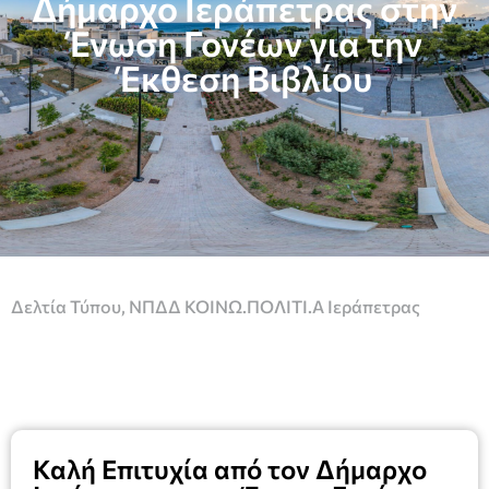
Δήμαρχο Ιεράπετρας στην
Ένωση Γονέων για την
Έκθεση Βιβλίου
Δελτία Τύπου
,
ΝΠΔΔ ΚΟΙΝΩ.ΠΟΛΙΤΙ.Α Ιεράπετρας
Καλή Επιτυχία από τον Δήμαρχο