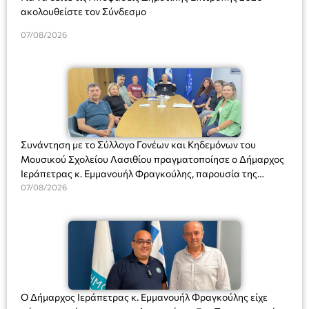
ακολουθείστε τον Σύνδεσμο
07/08/2026
Συνάντηση με το Σύλλογο Γονέων και Κηδεμόνων του
Μουσικού Σχολείου Λασιθίου πραγματοποίησε ο Δήμαρχος
Ιεράπετρας κ. Εμμανουήλ Φραγκούλης, παρουσία της
Διευθύντριας του σχολείου κας Μαριάννας Χαΐτα.
07/08/2026
Ο Δήμαρχος Ιεράπετρας κ. Εμμανουήλ Φραγκούλης είχε