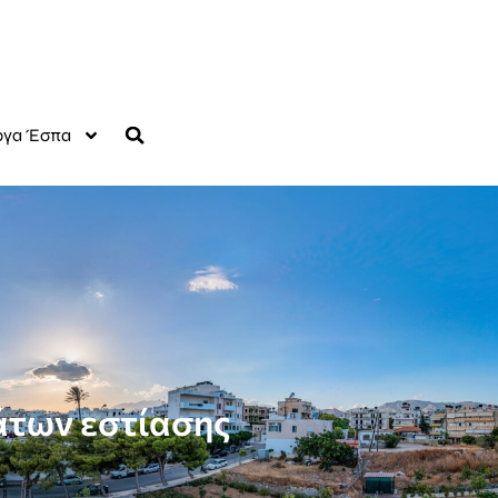
γα Έσπα
άτων εστίασης