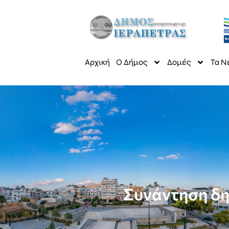
Αρχική
Ο Δήμος
Δομές
Τα Ν
Συνάντηση δη