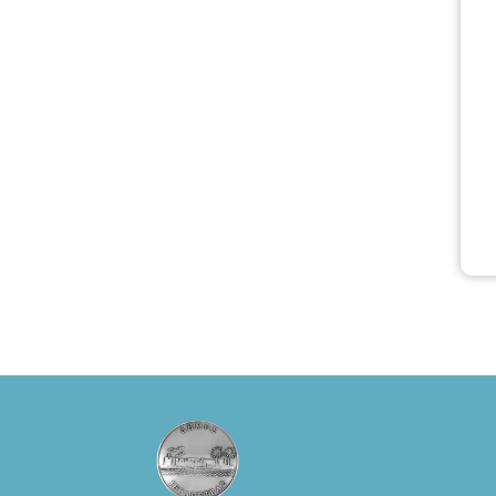
Πάπυρος
(Πλατεία
Πλαστήρα), E&G
Mini market
(Δημοκρατίας
39 Ιεράπετρα)
και
στο more.com
Χώρος: 3ο
Γυμνάσιο
Ιεράπετρας
(Είσοδος ΕΠΑ.Λ.)
Έναρξη 21:15
Οργάνωση:
ΚΝΩΣΟΣ
ΘΕΑΤΡΙΚΕΣ
ΠΑΡΑΓΩΓΕΣ ΕΕ