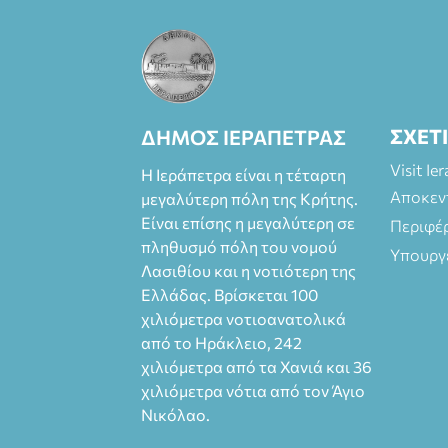
του Δημήτρη
Καπουράνη,
νικητή του
βραβείου
Δημήτρης Χορν
2022-2023, για
ΣΧΕΤ
ΔΗΜΟΣ ΙΕΡΑΠΕΤΡΑΣ
την ερμηνεία του
στον διπλό ρόλο
Visit Ie
Η Ιεράπετρα είναι η τέταρτη
του Μαρτίν/
Αποκεν
μεγαλύτερη πόλη της Κρήτης.
Φεδερίκο.
Είναι επίσης η μεγαλύτερη σε
Περιφέ
Σκηνοθεσία: Βαγ
πληθυσμό πόλη του νομού
γέλης
Υπουργ
Λασιθίου και η νοτιότερη της
Θεοδωρόπουλος
Ελλάδας. Βρίσκεται 100
Είσοδος: : Ταμείο
22€-
χιλιόμετρα νοτιοανατολικά
Προπώληση 20€
από το Ηράκλειο, 242
( Άνεργοι,
χιλιόμετρα από τα Χανιά και 36
Φοιτητές, ΑΜΕΑ,
χιλιόμετρα νότια από τον Άγιο
άνω των 65
Νικόλαο.
Προπώληση: Βιβ
λιοπωλείο