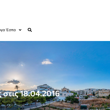
γα Έσπα
 στις 18.04.2016