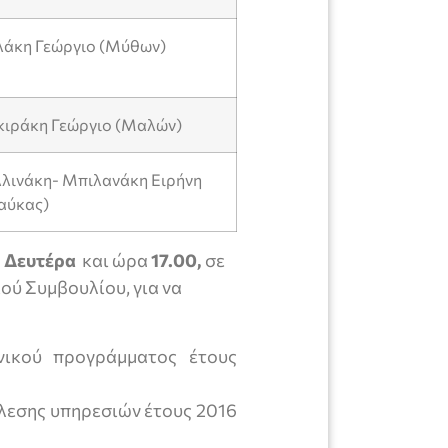
υλάκη Γεώργιο (Μύθων)
ακιράκη Γεώργιο (Μαλών)
λλινάκη- Μπιλανάκη Ειρήνη
αύκας)
α
Δευτέρα
και ώρα
17.00,
σε
ού Συμβουλίου, για να
νικού προγράμματος έτους
έλεσης υπηρεσιών έτους 2016