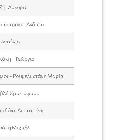
αζή Αργύριο
δοπετράκη Ανδρέα
 Αντώνιο
στάκη Γεώργιο
άλου- Ρουμελιωτάκη Μαρία
αβλή Χριστόφορο
γιαδάκη Αικατερίνη
ιδάκη Μιχαήλ