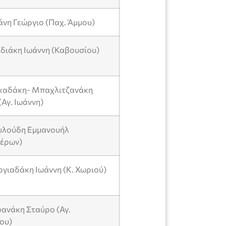
άνη Γεώργιο (Παχ. Άμμου)
εδιάκη Ιωάννη (Καβουσίου)
κκαδάκη- Μπαχλιτζανάκη
Αγ. Ιωάννη)
ουλούδη Εμμανουήλ
έρων)
ργιαδάκη Ιωάννη (Κ. Χωριού)
φανάκη Σταύρο (Αγ.
ου)