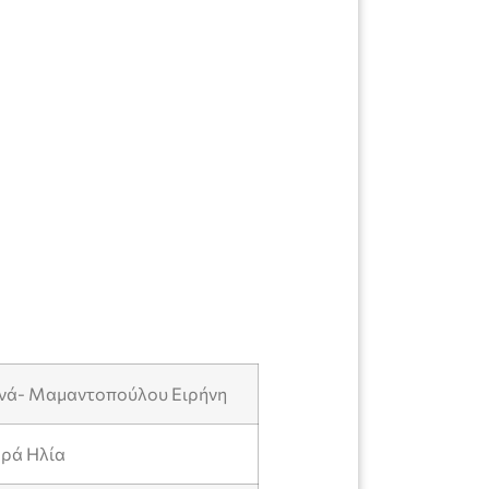
νά- Μαμαντοπούλου Ειρήνη
αρά Ηλία