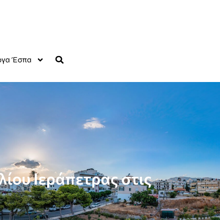
γα Έσπα
ίου Ιεράπετρας στις