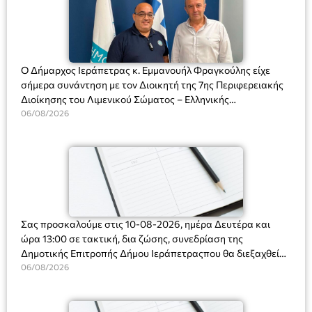
Ο Δήμαρχος Ιεράπετρας κ. Εμμανουήλ Φραγκούλης είχε
σήμερα συνάντηση με τον Διοικητή της 7ης Περιφερειακής
Διοίκησης του Λιμενικού Σώματος – Ελληνικής
Ακτοφυλακής (Λ.Σ.-ΕΛ.ΑΚΤ.), Αρχιπλοίαρχο Λ.Σ. κ. Ιωάννη
06/08/2026
Ορφανό
Σας προσκαλούμε στις 10-08-2026, ημέρα Δευτέρα και
ώρα 13:00 σε τακτική, δια ζώσης, συνεδρίαση της
Δημοτικής Επιτροπής Δήμου Ιεράπετραςπου θα διεξαχθεί
στο Δημοτικό Κατάστημα, Δημοκρατίας 31 στην αίθουσα
06/08/2026
«ΙΩΑΝΝΗΣ ΧΡΙΣΤΑΚΗΣ» στον 1ο όροφο, για τη συζήτηση
και λήψη αποφάσεων στα παρακάτω θέματα: