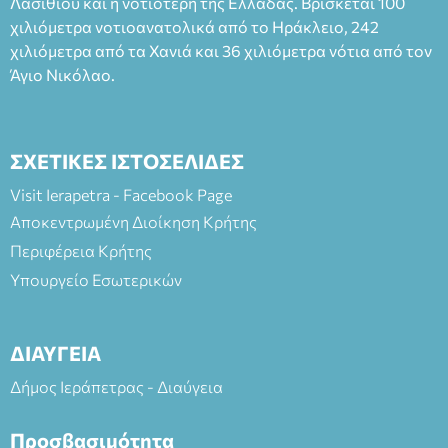
Λασιθίου και η νοτιότερη της Ελλάδας. Βρίσκεται 100
και στο more.com Χώρος: 3ο Γυμνάσιο Ιεράπετρας
(Είσοδος ΕΠΑ.Λ.) Έναρξη 21:15 Οργάνωση: ΚΝΩΣΟΣ
χιλιόμετρα νοτιοανατολικά από το Ηράκλειο, 242
ΘΕΑΤΡΙΚΕΣ ΠΑΡΑΓΩΓΕΣ ΕΕ
χιλιόμετρα από τα Χανιά και 36 χιλιόμετρα νότια από τον
Άγιο Νικόλαο.
ΣΧΕΤΙΚΕΣ ΙΣΤΟΣΕΛΙΔΕΣ
Visit Ierapetra - Facebook Page
Αποκεντρωμένη Διοίκηση Κρήτης
Περιφέρεια Κρήτης
Υπουργείο Εσωτερικών
ΔΙΑΥΓΕΙΑ
Δήμος Ιεράπετρας - Διαύγεια
Προσβασιμότητα