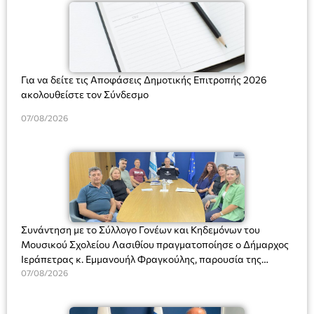
Για να δείτε τις Αποφάσεις Δημοτικής Επιτροπής 2026
ακολουθείστε τον Σύνδεσμο
07/08/2026
Συνάντηση με το Σύλλογο Γονέων και Κηδεμόνων του
Μουσικού Σχολείου Λασιθίου πραγματοποίησε ο Δήμαρχος
Ιεράπετρας κ. Εμμανουήλ Φραγκούλης, παρουσία της
Διευθύντριας του σχολείου κας Μαριάννας Χαΐτα.
07/08/2026