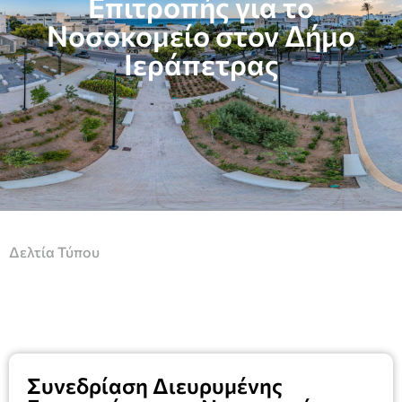
Επιτροπής για το
Νοσοκομείο στον Δήμο
Ιεράπετρας
Δελτία Τύπου
Συνεδρίαση Διευρυμένης