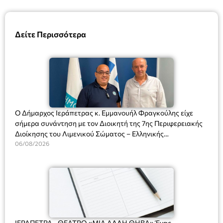
Δείτε Περισσότερα
Ο Δήμαρχος Ιεράπετρας κ. Εμμανουήλ Φραγκούλης είχε
σήμερα συνάντηση με τον Διοικητή της 7ης Περιφερειακής
Διοίκησης του Λιμενικού Σώματος – Ελληνικής
Ακτοφυλακής (Λ.Σ.-ΕΛ.ΑΚΤ.), Αρχιπλοίαρχο Λ.Σ. κ. Ιωάννη
06/08/2026
Ορφανό
ΙΕΡΑΠΕΤΡΑ –ΘΕΑΤΡΟ «ΜΙΑ ΑΛΛΗ ΘΗΒΑ» Ένας