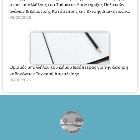
στους υπαλλήλους του Τμήματος Υποστήριξης Πολιτικών
ργάνων & Δημοτικής Κατάστασης της Δ/νσης Διοικητικών
Υπηρεσιών για αποφάσεις, πιστοποιητικά, πράξεις και
05/08/2026
χρήση του Πληροφοριακού Συστήματος “Μητρώο Πολιτών”
(Ν. 5314/2026).»
Ορισμός υπαλλήλου του Δήμου Ιεράπετρας για την άσκηση
καθηκόντων Τεχνικού Ασφαλείας»
05/08/2026