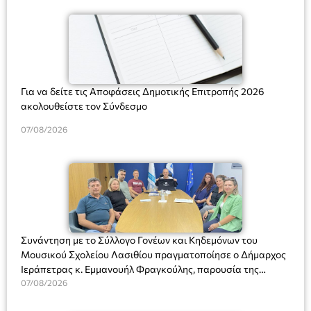
Για να δείτε τις Αποφάσεις Δημοτικής Επιτροπής 2026
ακολουθείστε τον Σύνδεσμο
07/08/2026
Συνάντηση με το Σύλλογο Γονέων και Κηδεμόνων του
Μουσικού Σχολείου Λασιθίου πραγματοποίησε ο Δήμαρχος
Ιεράπετρας κ. Εμμανουήλ Φραγκούλης, παρουσία της
Διευθύντριας του σχολείου κας Μαριάννας Χαΐτα.
07/08/2026