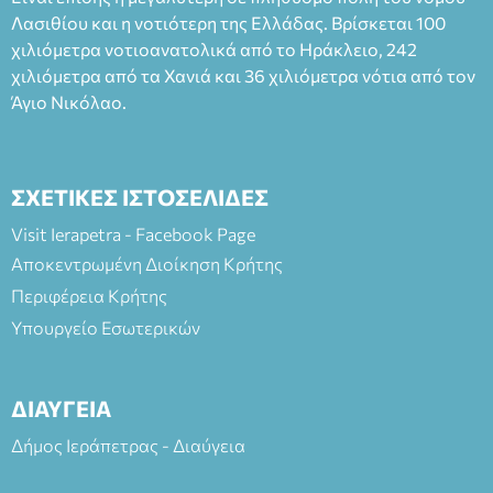
Πλαστήρα), E&G Mini market (Δημοκρατίας 39 Ιεράπετρα)
Λασιθίου και η νοτιότερη της Ελλάδας. Βρίσκεται 100
και στο more.com Χώρος: 3ο Γυμνάσιο Ιεράπετρας
(Είσοδος ΕΠΑ.Λ.) Έναρξη 21:15 Οργάνωση: ΚΝΩΣΟΣ
χιλιόμετρα νοτιοανατολικά από το Ηράκλειο, 242
ΘΕΑΤΡΙΚΕΣ ΠΑΡΑΓΩΓΕΣ ΕΕ
χιλιόμετρα από τα Χανιά και 36 χιλιόμετρα νότια από τον
Άγιο Νικόλαο.
ΣΧΕΤΙΚΕΣ ΙΣΤΟΣΕΛΙΔΕΣ
Visit Ierapetra - Facebook Page
Αποκεντρωμένη Διοίκηση Κρήτης
Περιφέρεια Κρήτης
Υπουργείο Εσωτερικών
ΔΙΑΥΓΕΙΑ
Δήμος Ιεράπετρας - Διαύγεια