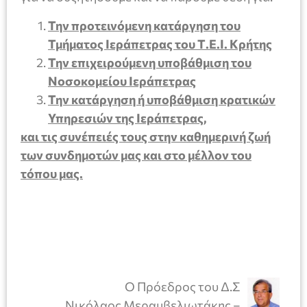
Την προτεινόμενη κατάργηση του
Τμήματος Ιεράπετρας του Τ.Ε.Ι. Κρήτης
Την επιχειρούμενη υποβάθμιση του
Νοσοκομείου Ιεράπετρας
Την κατάργηση ή υποβάθμιση κρατικών
Υπηρεσιών της Ιεράπετρας,
και τις συνέπειές τους στην καθημερινή ζωή
των συνδημοτών μας και στο μέλλον του
τόπου μας.
Ο Πρόεδρος του Δ.Σ
Νικόλαος Μεραμβελιωτάκης –