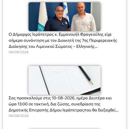
Ο Δήμαρχος Ιεράπετρας κ. Εμμανουήλ Φραγκούλης είχε
σήμερα συνάντηση με τον Διοικητή της 7ης Περιφερειακής
Διοίκησης του Λιμενικού Σώματος – Ελληνικής
Ακτοφυλακής (Λ.Σ.-ΕΛ.ΑΚΤ.), Αρχιπλοίαρχο Λ.Σ. κ. Ιωάννη
06/08/2026
Ορφανό
Σας προσκαλούμε στις 10-08-2026, ημέρα Δευτέρα και
ώρα 13:00 σε τακτική, δια ζώσης, συνεδρίαση της
Δημοτικής Επιτροπής Δήμου Ιεράπετραςπου θα διεξαχθεί
στο Δημοτικό Κατάστημα, Δημοκρατίας 31 στην αίθουσα
06/08/2026
«ΙΩΑΝΝΗΣ ΧΡΙΣΤΑΚΗΣ» στον 1ο όροφο, για τη συζήτηση
και λήψη αποφάσεων στα παρακάτω θέματα: