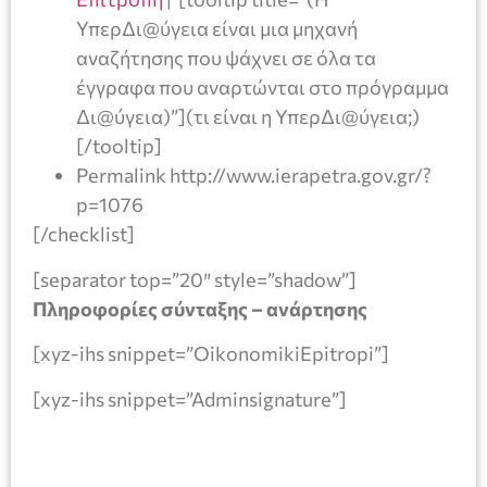
ΥπερΔι@ύγεια είναι μια μηχανή
αναζήτησης που ψάχνει σε όλα τα
έγγραφα που αναρτώνται στο πρόγραμμα
Δι@ύγεια)”](τι είναι η ΥπερΔι@ύγεια;)
[/tooltip]
Permalink http://www.ierapetra.gov.gr/?
p=1076
[/checklist]
[separator top=”20″ style=”shadow”]
Πληροφορίες σύνταξης – ανάρτησης
[xyz-ihs snippet=”OikonomikiEpitropi”]
[xyz-ihs snippet=”Adminsignature”]