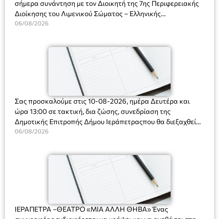
σήμερα συνάντηση με τον Διοικητή της 7ης Περιφερειακής
Διοίκησης του Λιμενικού Σώματος – Ελληνικής
Ακτοφυλακής (Λ.Σ.-ΕΛ.ΑΚΤ.), Αρχιπλοίαρχο Λ.Σ. κ. Ιωάννη
06/08/2026
Ορφανό
Σας προσκαλούμε στις 10-08-2026, ημέρα Δευτέρα και
ώρα 13:00 σε τακτική, δια ζώσης, συνεδρίαση της
Δημοτικής Επιτροπής Δήμου Ιεράπετραςπου θα διεξαχθεί
στο Δημοτικό Κατάστημα, Δημοκρατίας 31 στην αίθουσα
06/08/2026
«ΙΩΑΝΝΗΣ ΧΡΙΣΤΑΚΗΣ» στον 1ο όροφο, για τη συζήτηση
και λήψη αποφάσεων στα παρακάτω θέματα:
ΙΕΡΑΠΕΤΡΑ –ΘΕΑΤΡΟ «ΜΙΑ ΑΛΛΗ ΘΗΒΑ» Ένας