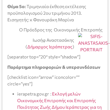
Θέμα 5ο:
Τριμηνιαία έκθεση εκτέλεσης
προϋπολογισμού 2ου τριμήνου 2013.
Εισηγητής: κ Φανουράκη Μαρίνα
Ο Πρόεδρος της Οικονομικής Επιτροπής
Ιωσήφ Αναστασάκης
(
Δήμαρχος Ιεράπετρας
)
[separator top=”20″ style=”shadow”]
Παράρτημα πληροφοριών & υπερσυνδέσεων
[checklist icon=”arrow” iconcolor=””
circle=”yes”]
ierapetra.gov.gr :
Εκλογή μελών
Οικονομικής Επιτροπής και Επιτροπής
Ποιότητας Ζωής Δήμου Ιεράπετρας για τη