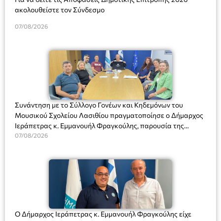
ακολουθείστε τον Σύνδεσμο
07/08/2026
Συνάντηση με το Σύλλογο Γονέων και Κηδεμόνων του
Μουσικού Σχολείου Λασιθίου πραγματοποίησε ο Δήμαρχος
Ιεράπετρας κ. Εμμανουήλ Φραγκούλης, παρουσία της
Διευθύντριας του σχολείου κας Μαριάννας Χαΐτα.
07/08/2026
Ο Δήμαρχος Ιεράπετρας κ. Εμμανουήλ Φραγκούλης είχε