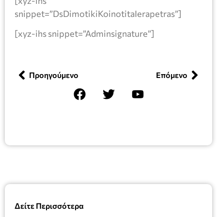
[xyz-ihs
snippet=”DsDimotikiKoinotitaIerapetras”]
[xyz-ihs snippet=”Adminsignature”]
Προηγούμενο
Επόμενο
Δείτε Περισσότερα