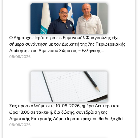
Ο Δήμαρχος Ιεράπετρας κ. Εμμανουήλ Φραγκούλης είχε
σήμερα συνάντηση με τον Διοικητή της 7ης Περιφερειακής
Διοίκησης του Λιμενικού Σώματος – Ελληνικής
Ακτοφυλακής (Λ.Σ.-ΕΛ.ΑΚΤ.), Αρχιπλοίαρχο Λ.Σ. κ. Ιωάννη
06/08/2026
Ορφανό
Σας προσκαλούμε στις 10-08-2026, ημέρα Δευτέρα και
ώρα 13:00 σε τακτική, δια ζώσης, συνεδρίαση της
Δημοτικής Επιτροπής Δήμου Ιεράπετραςπου θα διεξαχθεί
στο Δημοτικό Κατάστημα, Δημοκρατίας 31 στην αίθουσα
06/08/2026
«ΙΩΑΝΝΗΣ ΧΡΙΣΤΑΚΗΣ» στον 1ο όροφο, για τη συζήτηση
και λήψη αποφάσεων στα παρακάτω θέματα: