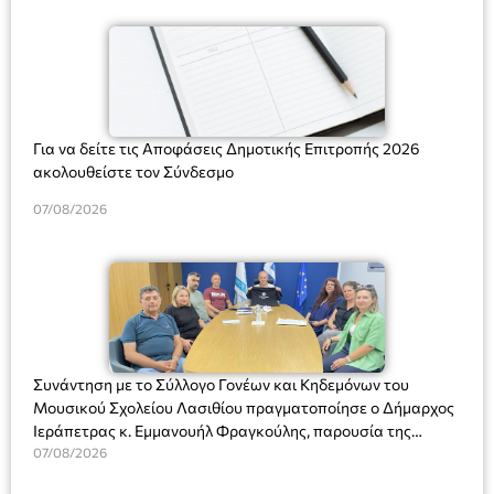
Για να δείτε τις Αποφάσεις Δημοτικής Επιτροπής 2026
ακολουθείστε τον Σύνδεσμο
07/08/2026
Συνάντηση με το Σύλλογο Γονέων και Κηδεμόνων του
Μουσικού Σχολείου Λασιθίου πραγματοποίησε ο Δήμαρχος
Ιεράπετρας κ. Εμμανουήλ Φραγκούλης, παρουσία της
Διευθύντριας του σχολείου κας Μαριάννας Χαΐτα.
07/08/2026