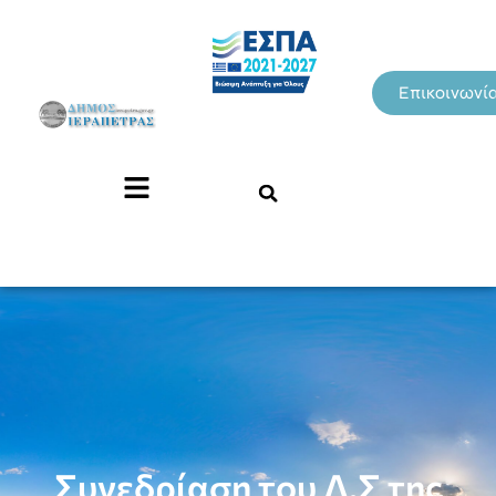
Επικοινωνί
Συνεδρίαση του Δ.Σ της