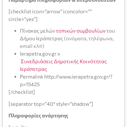
[checklist icon=”arrow” iconcolor=””
circle=”yes”]
Πίνακας μελών
τοπικών συμβουλίων
του
Δήμου Ιεράπετρας
(ονόματα, τηλέφωνα,
email κλπ)
Ierapetra.gov.gr »
Συνεδριάσεις Δημοτικής Κοινότητας
Ιεράπετρας
Permalink http://www.ierapetra.gov.gr/?
p=15425
[/checklist]
[separator top=”40″ style=”shadow”]
Πληροφορίες ανάρτησης