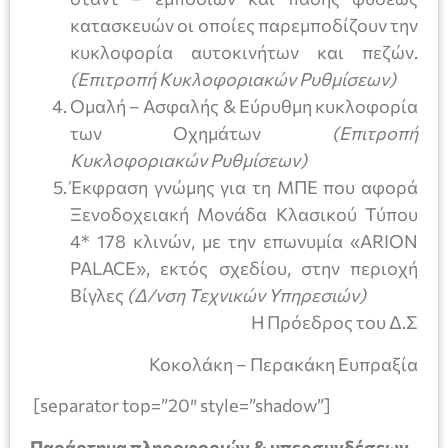
κατασκευών οι οποίες παρεμποδίζουν την
κυκλοφορία αυτοκινήτων και πεζών.
(Επιτροπή Κυκλοφοριακών Ρυθμίσεων)
Ομαλή – Ασφαλής & Εύρυθμη κυκλοφορία
των Οχημάτων
(Επιτροπή
Κυκλοφοριακών Ρυθμίσεων)
Έκφραση γνώμης για τη ΜΠΕ που αφορά
Ξενοδοχειακή Μονάδα Κλασικού Τύπου
4* 178 κλινών, με την επωνυμία «ARION
PALACE», εκτός σχεδίου, στην περιοχή
Βίγλες
(Δ/νση Τεχνικών Υπηρεσιών)
Η Πρόεδρος του Δ.Σ
Κοκολάκη – Περακάκη Ευπραξία
[separator top=”20″ style=”shadow”]
Παράρτημα πληροφοριών & υπερσυνδέσεων