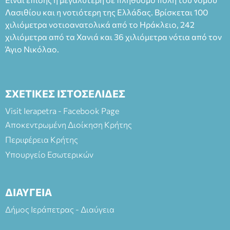
Πλαστήρα), E&G Mini market (Δημοκρατίας 39 Ιεράπετρα)
Λασιθίου και η νοτιότερη της Ελλάδας. Βρίσκεται 100
και στο more.com Χώρος: 3ο Γυμνάσιο Ιεράπετρας
(Είσοδος ΕΠΑ.Λ.) Έναρξη 21:15 Οργάνωση: ΚΝΩΣΟΣ
χιλιόμετρα νοτιοανατολικά από το Ηράκλειο, 242
ΘΕΑΤΡΙΚΕΣ ΠΑΡΑΓΩΓΕΣ ΕΕ
χιλιόμετρα από τα Χανιά και 36 χιλιόμετρα νότια από τον
Άγιο Νικόλαο.
ΣΧΕΤΙΚΕΣ ΙΣΤΟΣΕΛΙΔΕΣ
Visit Ierapetra - Facebook Page
Αποκεντρωμένη Διοίκηση Κρήτης
Περιφέρεια Κρήτης
Υπουργείο Εσωτερικών
ΔΙΑΥΓΕΙΑ
Δήμος Ιεράπετρας - Διαύγεια