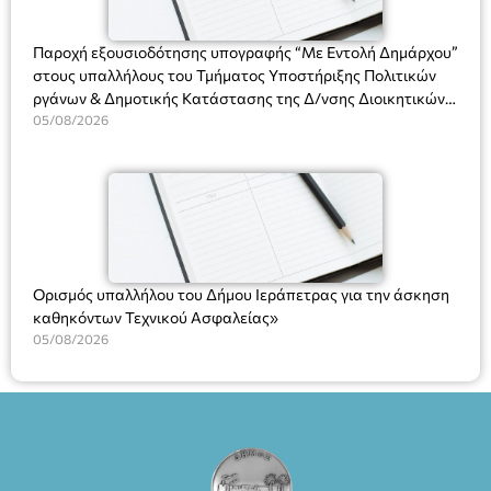
ΘΕΑΤΡΙΚΕΣ ΠΑΡΑΓΩΓΕΣ ΕΕ
Παροχή εξουσιοδότησης υπογραφής “Με Εντολή Δημάρχου”
στους υπαλλήλους του Τμήματος Υποστήριξης Πολιτικών
ργάνων & Δημοτικής Κατάστασης της Δ/νσης Διοικητικών
Υπηρεσιών για αποφάσεις, πιστοποιητικά, πράξεις και
05/08/2026
χρήση του Πληροφοριακού Συστήματος “Μητρώο Πολιτών”
(Ν. 5314/2026).»
Ορισμός υπαλλήλου του Δήμου Ιεράπετρας για την άσκηση
καθηκόντων Τεχνικού Ασφαλείας»
05/08/2026