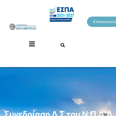
Επικοινωνί
Συνεδρίαση Δ.Σ του Ν.Π.Δ.Δ