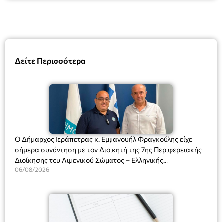
Δείτε Περισσότερα
Ο Δήμαρχος Ιεράπετρας κ. Εμμανουήλ Φραγκούλης είχε
σήμερα συνάντηση με τον Διοικητή της 7ης Περιφερειακής
Διοίκησης του Λιμενικού Σώματος – Ελληνικής
Ακτοφυλακής (Λ.Σ.-ΕΛ.ΑΚΤ.), Αρχιπλοίαρχο Λ.Σ. κ. Ιωάννη
06/08/2026
Ορφανό