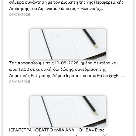
σήμερα συνάντηση με τον Διοικητή της 7ης Περιφερειακής
Διοίκησης του Λιμενικού Σώματος – Ελληνικής
Ακτοφυλακής (Λ.Σ.-ΕΛ.ΑΚΤ.), Αρχιπλοίαρχο Λ.Σ. κ. Ιωάννη
06/08/2026
Ορφανό
Σας προσκαλούμε στις 10-08-2026, ημέρα Δευτέρα και
ώρα 13:00 σε τακτική, δια ζώσης, συνεδρίαση της
Δημοτικής Επιτροπής Δήμου Ιεράπετραςπου θα διεξαχθεί
στο Δημοτικό Κατάστημα, Δημοκρατίας 31 στην αίθουσα
06/08/2026
«ΙΩΑΝΝΗΣ ΧΡΙΣΤΑΚΗΣ» στον 1ο όροφο, για τη συζήτηση
και λήψη αποφάσεων στα παρακάτω θέματα:
ΙΕΡΑΠΕΤΡΑ –ΘΕΑΤΡΟ «ΜΙΑ ΑΛΛΗ ΘΗΒΑ» Ένας