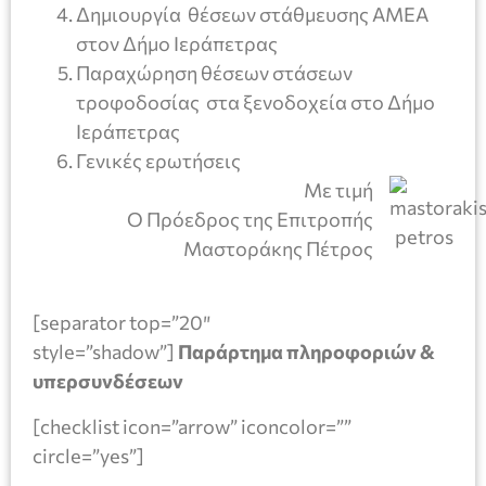
Δημιουργία θέσεων στάθμευσης ΑΜΕΑ
στον Δήμο Ιεράπετρας
Παραχώρηση θέσεων στάσεων
τροφοδοσίας στα ξενοδοχεία στο Δήμο
Ιεράπετρας
Γενικές ερωτήσεις
Με τιμή
Ο Πρόεδρος της Επιτροπής
Μαστοράκης Πέτρος
[separator top=”20″
style=”shadow”]
Παράρτημα πληροφοριών &
υπερσυνδέσεων
[checklist icon=”arrow” iconcolor=””
circle=”yes”]