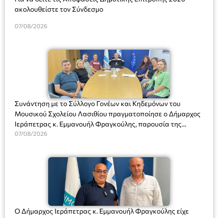
ακολουθείστε τον Σύνδεσμο
07/08/2026
Συνάντηση με το Σύλλογο Γονέων και Κηδεμόνων του
Μουσικού Σχολείου Λασιθίου πραγματοποίησε ο Δήμαρχος
Ιεράπετρας κ. Εμμανουήλ Φραγκούλης, παρουσία της
Διευθύντριας του σχολείου κας Μαριάννας Χαΐτα.
07/08/2026
Ο Δήμαρχος Ιεράπετρας κ. Εμμανουήλ Φραγκούλης είχε