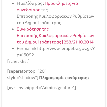
Η σελίδα μας :
Προσκλήσεις για
συνεδρίαση
της
Επιτροπής Κυκλοφοριακών Ρυθμίσεων
του Δήμου Ιεράπετρας
Συγκρότηση της
Επιτροπής Κυκλοφοριακών Ρυθμίσεων
του Δήμου Ιεράπετρας | 258/21.10.2014
Permalink http://www.ierapetra.gov.gr/?
p=15092
[/checklist]
[separator top=”20″
style=”shadow”]
Πληροφορίες ανάρτησης
[xyz-ihs snippet=”Adminsignature”]