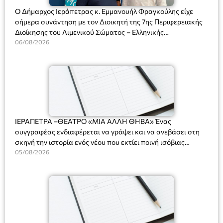
Ο Δήμαρχος Ιεράπετρας κ. Εμμανουήλ Φραγκούλης είχε
σήμερα συνάντηση με τον Διοικητή της 7ης Περιφερειακής
Διοίκησης του Λιμενικού Σώματος – Ελληνικής
Ακτοφυλακής (Λ.Σ.-ΕΛ.ΑΚΤ.), Αρχιπλοίαρχο Λ.Σ. κ. Ιωάννη
06/08/2026
Ορφανό
ΙΕΡΑΠΕΤΡΑ –ΘΕΑΤΡΟ «ΜΙΑ ΑΛΛΗ ΘΗΒΑ» Ένας
συγγραφέας ενδιαφέρεται να γράψει και να ανεβάσει στη
σκηνή την ιστορία ενός νέου που εκτίει ποινή ισόβιας
κάθειρξης για πατροκτονία. Ένα πολυβραβευμένο έργο για
05/08/2026
τις σχέσεις πατέρα-γιου, την ανδρική ταυτότητα, την ψυχική
ασθένεια, τον ερωτισμό. Ένα έργο αινιγματικό, συγκινητικό,
όσο και διασκεδαστικό. Ο διακεκριμένος σκηνοθέτης
Βαγγέλης Θεοδωρόπουλος ανέδειξε το πολυεπίπεδο αυτό
έργο, ενώ η παράσταση έχει καθιερωθεί ως σημαντικό
θεατρικό γεγονός χάρη στις εξαιρετικές ερμηνείες του