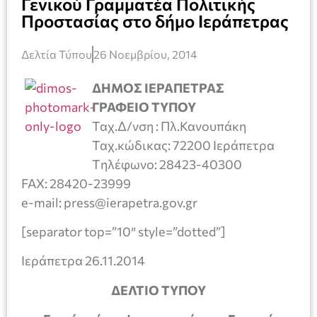
Γενικού Γραμματέα Πολιτικής
Προστασίας στο δήμο Ιεράπετρας
Δελτία Τύπου
26 Νοεμβρίου, 2014
ΔΗΜΟΣ ΙΕΡΑΠΕΤΡΑΣ
ΓΡΑΦΕΙΟ ΤΥΠΟΥ
Ταχ.Δ/νση : Πλ.Κανουπάκη
Ταχ.κώδικας: 72200 Ιεράπετρα
Tηλέφωνο: 28423-40300
FAX: 28420-23999
e-mail: press@ierapetra.gov.gr
[separator top=”10″ style=”dotted”]
Ιεράπετρα 26.11.2014
ΔΕΛΤΙΟ ΤΥΠΟΥ