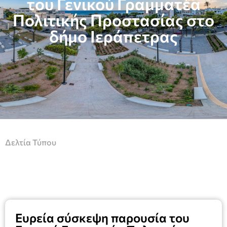
του Γενικού Γραμματέα
Πολιτικής Προστασίας στο
δήμο Ιεράπετρας
Δελτία Τύπου
Ευρεία σύσκεψη παρουσία του