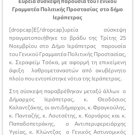
Ευρεία σύσκεψη παρουσία του Γενικού
Γραμματέα Πολιτικής Προστασίας στο δήμο
Ιεράπετρας
[dropcap]Ε[/dropcap]υρεία σύσκεψη
πραγματοποιήθηκε το βράδυ της Τρίτης 25
Νοεμβρίου στο Δήμο Ιεράπετρας παρουσία
του Γενικού Γραμματέα Πολιτικής Προστασίας,
κ. Σεραφείμ Τσόκα, με αφορμή τη επικείμενη
άφιξη λαθρομεταναστών από ακυβέρνητο
πλοίο που εντοπίστηκε νότια της Ιεράπετρας.
Στη σύσκεψη παραβρέθηκαν μεταξύ άλλων ο
Δήμαρχος Ιεράπετρας, κ. Θεοδόσιος
Καλαντζάκης, οι αντιδήμαρχοι, κ. Φραγκούλης,
κ. Πανταζής, κ. Λουτσέτης, κ. Κορνάρος και κ.
Παπαδοπετράκης, ο Αντιπεριφερειάρχης
Υγείας, κ. Κλώντζας ο Γενικός Αστυνομικός