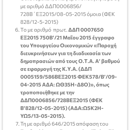
με αριθμό ΔΔΠ0006856/
728Β΄ΕΞ2015/08-05-2015 όμοια (ΦΕΚ
828/12-5-2015)
Το με αριθμό πρωτ.
ΔΔΠ 0007650
ΕΞ2015 750Β’/21 Μαΐου 2015 έγγραφο
του Υπουργείου Οικονομικών «Παροχή
διευκρινήσεων για τη διαδικασία των
δημοπρασιών από τους Ο.Τ.Α. Α’ βαθμού
σε εφαρμογή της Κ.Υ.Α. (ΔΔΠ
0005159/586ΒΈΞ2015 ΦΕΚ578/Β’/09-
04-2015 ΑΔΑ: ΩΘ35Η-Δ8Ο)», όπως
τροποποιήθηκε με την
ΔΔΠ0006856/728ΒΕΞ2015 (ΦΕΚ
Β’828/12-05-2015) (ΑΔΑ:Ω5Κ2Η-
ΥΩ5/13-05-2015).
Τη με αριθμό 646/2015 απόφαση του