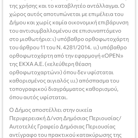
της χρήσης και το καταβλητέο αντάλλαγμα. Ο
χώρος αυτός αποτυπώνεται με επιμέλεια του
Δήμου και χωρίς καμία οικονομική επιβάρυνση
του αντισυμβαλλομένου σε επισυναπτόμενο
στο μισθωτήριο: ι) υπόβαθρο ορθοφωτοχάρτη
του άρθρου 11 του Ν. 4281/2014. ιι) υπόβαθρο
ορθοφωτοχάρτη από την εφαρμογή «ΟΡΕΝ»
της ΕΚΧΑ Α.Ε. («ελεύθερη θέαση
ορθοφωτοχαρτών») όπου δεν υφίσταται
καθορισμένος αιγιαλός ιιι) απόσπασμα του
τοπογραφικού διαγράμματος καθορισμού,
όπου αυτός υφίσταται.
Ο Δήμος αποστέλλει στην οικεία
Περιφερειακή Δ/νση Δημόσιας Περιουσίας/
Αυτοτελές Γραφείο Δημόσιας Περιουσίας
αντίγραφο του πρακτικού κατακύρωσης της