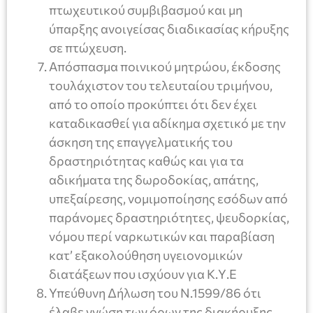
πτωχευτικού συμβιβασμού και μη
ύπαρξης ανοιγείσας διαδικασίας κήρυξης
σε πτώχευση.
Απόσπασμα ποινικού μητρώου, έκδοσης
τουλάχιστον του τελευταίου τριμήνου,
από το οποίο προκύπτει ότι δεν έχει
καταδικασθεί για αδίκημα σχετικό με την
άσκηση της επαγγελματικής του
δραστηριότητας καθώς και για τα
αδικήματα της δωροδοκίας, απάτης,
υπεξαίρεσης, νομιμοποίησης εσόδων από
παράνομες δραστηριότητες, ψευδορκίας,
νόμου περί ναρκωτικών και παραβίαση
κατ’ εξακολούθηση υγειονομικών
διατάξεων που ισχύουν για Κ.Υ.Ε
Υπεύθυνη Δήλωση του Ν.1599/86 ότι
έλαβε γνώση των όρων της διακήρυξης