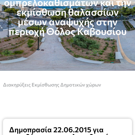
ομπρελοκαθισμάτων και την
εκμίσθωση θαλασσίων
μέσων αναψυχής στην
περιοχή Θόλος Καβουσίου
Διακηρύξεις Εκμίσθωσης Δημοτικών χώρων
Δημοπρασία 22.06.2015 για