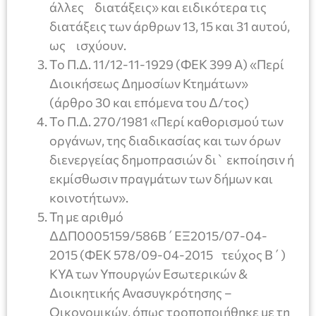
άλλες διατάξεις» και ειδικότερα τις
διατάξεις των άρθρων 13, 15 και 31 αυτού,
ως ισχύουν.
Το Π.Δ. 11/12-11-1929 (ΦΕΚ 399 Α) «Περί
Διοικήσεως Δημοσίων Κτημάτων»
(άρθρο 30 και επόμενα του Δ/τος)
Το Π.Δ. 270/1981 «Περί καθορισμού των
οργάνων, της διαδικασίας και των όρων
διενεργείας δημοπρασιών δι` εκποίησιν ή
εκμίσθωσιν πραγμάτων των δήμων και
κοινοτήτων».
Τη με αριθμό
ΔΔΠ0005159/586Β΄ΕΞ2015/07-04-
2015 (ΦΕΚ 578/09-04-2015 τεύχος Β΄)
ΚΥΑ των Υπουργών Εσωτερικών &
Διοικητικής Ανασυγκρότησης –
Οικονομικών, όπως τροποποιήθηκε με τη