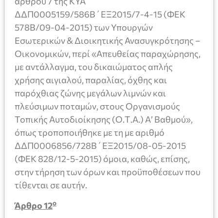
άρθρου 7 της ΚΥΑ
ΔΔΠ0005159/586Β΄ΕΞ2015/7-4-15 (ΦΕΚ
578Β/09-04-2015) των Υπουργών
Εσωτερικών & Διοικητικής Ανασυγκρότησης –
Οικονομικών, περί «Απευθείας παραχώρησης,
με αντάλλαγμα, του δικαιώματος απλής
χρήσης αιγιαλού, παραλίας, όχθης και
παρόχθιας ζώνης μεγάλων λιμνών και
πλεύσιμων ποταμών, στους Οργανισμούς
Τοπικής Αυτοδιοίκησης (Ο.Τ.Α.) Α’ Βαθμού»,
όπως τροποποιήθηκε με τη με αριθμό
ΔΔΠ0006856/728Β΄ΕΞ2015/08-05-2015
(ΦΕΚ 828/12-5-2015) όμοια, καθώς, επίσης,
στην τήρηση των όρων και προϋποθέσεων που
τίθενται σε αυτήν.
ο
Άρθρο 1
2