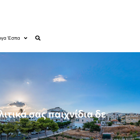
γα Έσπα
ιτικά σας παιχνίδια δε