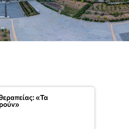
θεραπείας: «Τα
ορούν»