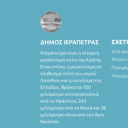
και
στο more.com
Χώρος: 3ο
Γυμνάσιο
Ιεράπετρας
(Είσοδος ΕΠΑ.Λ.)
Έναρξη 21:15
ΣΧΕΤ
ΔΗΜΟΣ ΙΕΡΑΠΕΤΡΑΣ
Οργάνωση:
ΚΝΩΣΟΣ
Visit Ie
Η Ιεράπετρα είναι η τέταρτη
ΘΕΑΤΡΙΚΕΣ
Αποκεν
μεγαλύτερη πόλη της Κρήτης.
ΠΑΡΑΓΩΓΕΣ ΕΕ
Είναι επίσης η μεγαλύτερη σε
Περιφέ
πληθυσμό πόλη του νομού
Υπουργ
Λασιθίου και η νοτιότερη της
Ελλάδας. Βρίσκεται 100
χιλιόμετρα νοτιοανατολικά
από το Ηράκλειο, 242
χιλιόμετρα από τα Χανιά και 36
χιλιόμετρα νότια από τον Άγιο
Νικόλαο.