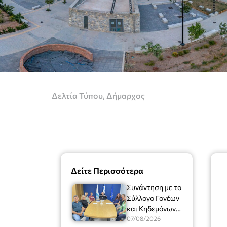
Δελτία Τύπου
,
Δήμαρχος
Δείτε Περισσότερα
Συνάντηση με το
Σύλλογο Γονέων
και Κηδεμόνων
του Μουσικού
07/08/2026