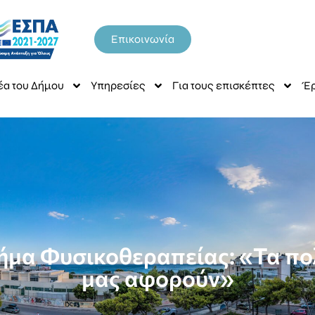
Επικοινωνία
έα του Δήμου
Υπηρεσίες
Για τους επισκέπτες
Έρ
ήμα Φυσικοθεραπείας: «Τα πολ
μας αφορούν»