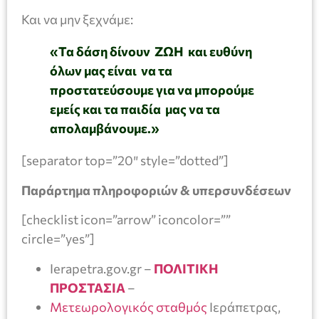
Και να μην ξεχνάμε:
«Τα δάση δίνουν ΖΩΗ και ευθύνη
όλων μας είναι να τα
προστατεύσουμε για να μπορούμε
εμείς και τα παιδία μας να τα
απολαμβάνουμε.»
[separator top=”20″ style=”dotted”]
Παράρτημα πληροφοριών & υπερσυνδέσεων
[checklist icon=”arrow” iconcolor=””
circle=”yes”]
Ierapetra.gov.gr –
ΠΟΛΙΤΙΚΗ
ΠΡΟΣΤΑΣΙΑ
–
Μετεωρολογικός σταθμός
Ιεράπετρας,