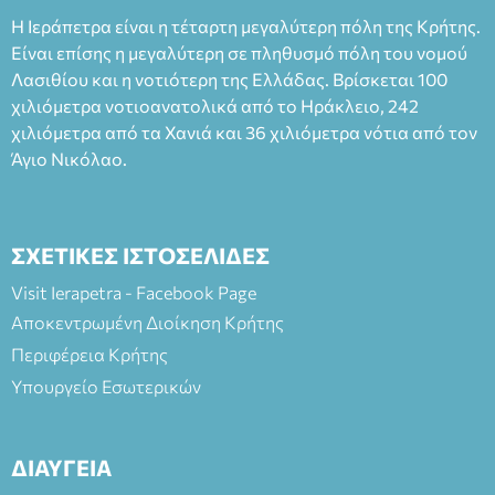
Ταμείο 22€- Προπώληση 20€( Άνεργοι, Φοιτητές, ΑΜΕΑ,
Η Ιεράπετρα είναι η τέταρτη μεγαλύτερη πόλη της Κρήτης.
άνω των 65 Προπώληση: Βιβλιοπωλείο Πάπυρος (Πλατεία
Είναι επίσης η μεγαλύτερη σε πληθυσμό πόλη του νομού
Πλαστήρα), E&G Mini market (Δημοκρατίας 39 Ιεράπετρα)
Λασιθίου και η νοτιότερη της Ελλάδας. Βρίσκεται 100
και στο more.com Χώρος: 3ο Γυμνάσιο Ιεράπετρας
(Είσοδος ΕΠΑ.Λ.) Έναρξη 21:15 Οργάνωση: ΚΝΩΣΟΣ
χιλιόμετρα νοτιοανατολικά από το Ηράκλειο, 242
ΘΕΑΤΡΙΚΕΣ ΠΑΡΑΓΩΓΕΣ ΕΕ
χιλιόμετρα από τα Χανιά και 36 χιλιόμετρα νότια από τον
Άγιο Νικόλαο.
ΣΧΕΤΙΚΕΣ ΙΣΤΟΣΕΛΙΔΕΣ
Visit Ierapetra - Facebook Page
Αποκεντρωμένη Διοίκηση Κρήτης
Περιφέρεια Κρήτης
Υπουργείο Εσωτερικών
ΔΙΑΥΓΕΙΑ