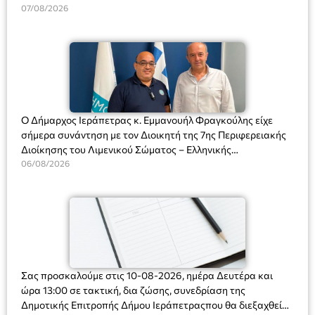
Διευθύντριας του σχολείου κας Μαριάννας Χαΐτα.
07/08/2026
Ο Δήμαρχος Ιεράπετρας κ. Εμμανουήλ Φραγκούλης είχε
σήμερα συνάντηση με τον Διοικητή της 7ης Περιφερειακής
Διοίκησης του Λιμενικού Σώματος – Ελληνικής
Ακτοφυλακής (Λ.Σ.-ΕΛ.ΑΚΤ.), Αρχιπλοίαρχο Λ.Σ. κ. Ιωάννη
06/08/2026
Ορφανό
Σας προσκαλούμε στις 10-08-2026, ημέρα Δευτέρα και
ώρα 13:00 σε τακτική, δια ζώσης, συνεδρίαση της
Δημοτικής Επιτροπής Δήμου Ιεράπετραςπου θα διεξαχθεί