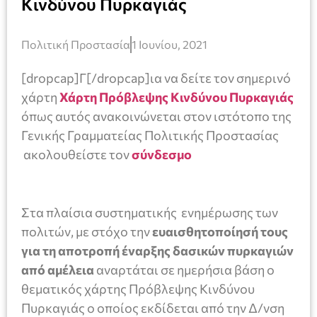
Κινδύνου Πυρκαγιάς
Πολιτική Προστασία
1 Ιουνίου, 2021
[dropcap]Γ[/dropcap]ια να δείτε τον σημερινό
χάρτη
Χάρτη Πρόβλεψης Κινδύνου Πυρκαγιάς
όπως αυτός ανακοινώνεται στον ιστότοπο της
Γενικής Γραμματείας Πολιτικής Προστασίας
ακολουθείστε τον
σύνδεσμο
Στα πλαίσια συστηματικής ενημέρωσης των
πολιτών, με στόχο την
ευαισθητοποίησή τους
για τη αποτροπή έναρξης δασικών πυρκαγιών
από αμέλεια
αναρτάται σε ημερήσια βάση ο
θεματικός χάρτης Πρόβλεψης Κινδύνου
Πυρκαγιάς ο οποίος εκδίδεται από την Δ/νση