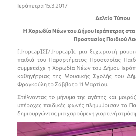
Ιεράπετρα 15.3.2017
Δελτίο Τύπου
Η Χορωδία Νέων του Δήμου Ιεράπετρας στα
Προστασίας Παιδιού Λα
[dropcap]Σ[/dropcap]ε μια ξεχωριστή μουσ
παιδιά του Παραρτήματος Προστασίας Παιδ
συμμετείχε η Χορωδία Νέων του Δήμου Ιεράπ
καθηγήτριας της Μουσικής Σχολής του Δήμ
Φραγκούλη το Σάββατο 11 Μαρτίου.
Στέλνοντας το μήνυμα της αγάπης και μοιρά
υπέροχες παιδικές φωνές πλημμύρισαν το Πα
δημιουργώντας μια χαρούμενη γιορτινή ατμόσ