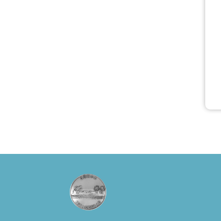
Πλαστήρα), E&G
Mini market
(Δημοκρατίας
39 Ιεράπετρα)
και
στο more.com
Χώρος: 3ο
Γυμνάσιο
Ιεράπετρας
(Είσοδος ΕΠΑ.Λ.)
Έναρξη 21:15
Οργάνωση:
ΚΝΩΣΟΣ
ΘΕΑΤΡΙΚΕΣ
ΠΑΡΑΓΩΓΕΣ ΕΕ