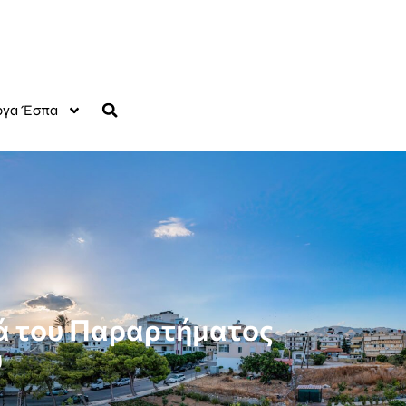
γα Έσπα
ιά του Παραρτήματος
υ