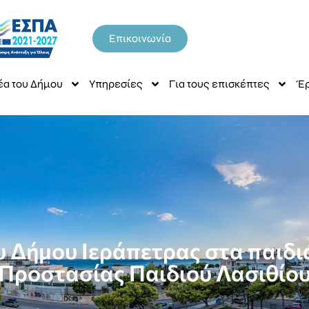
Επικοινωνία
έα του Δήμου
Υπηρεσίες
Για τους επισκέπτες
Έρ
 Δήμου Ιεράπετρας στα παιδ
Προστασίας Παιδιού Λασιθίο