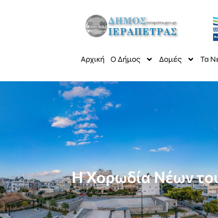
Αρχική
Ο Δήμος
Δομές
Τα Ν
Η Χορωδία Νέων του