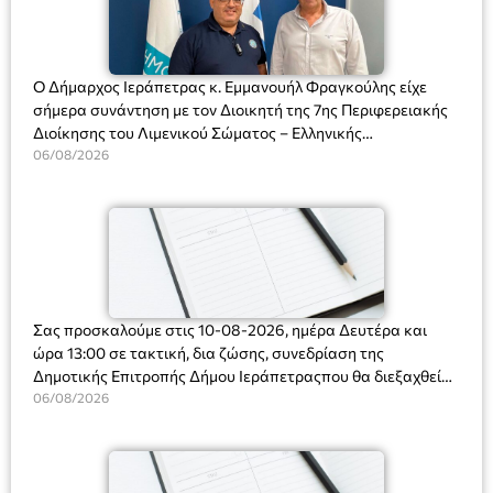
Ο Δήμαρχος Ιεράπετρας κ. Εμμανουήλ Φραγκούλης είχε
σήμερα συνάντηση με τον Διοικητή της 7ης Περιφερειακής
Διοίκησης του Λιμενικού Σώματος – Ελληνικής
Ακτοφυλακής (Λ.Σ.-ΕΛ.ΑΚΤ.), Αρχιπλοίαρχο Λ.Σ. κ. Ιωάννη
06/08/2026
Ορφανό
Σας προσκαλούμε στις 10-08-2026, ημέρα Δευτέρα και
ώρα 13:00 σε τακτική, δια ζώσης, συνεδρίαση της
Δημοτικής Επιτροπής Δήμου Ιεράπετραςπου θα διεξαχθεί
στο Δημοτικό Κατάστημα, Δημοκρατίας 31 στην αίθουσα
06/08/2026
«ΙΩΑΝΝΗΣ ΧΡΙΣΤΑΚΗΣ» στον 1ο όροφο, για τη συζήτηση
και λήψη αποφάσεων στα παρακάτω θέματα: