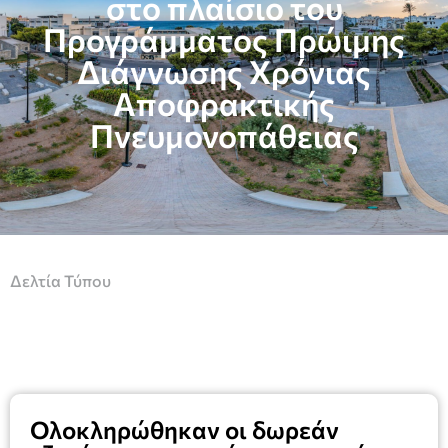
στο πλαίσιο του
Προγράμματος Πρώιμης
Διάγνωσης Χρόνιας
Αποφρακτικής
Πνευμονοπάθειας
Δελτία Τύπου
Ολοκληρώθηκαν οι δωρεάν