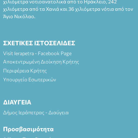
(Είσοδος ΕΠΑ.Λ.) Έναρξη 21:15 Οργάνωση: ΚΝΩΣΟΣ
χιλιόμετρα νοτιοανατολικά από το Ηράκλειο, 242
ΘΕΑΤΡΙΚΕΣ ΠΑΡΑΓΩΓΕΣ ΕΕ
χιλιόμετρα από τα Χανιά και 36 χιλιόμετρα νότια από τον
Άγιο Νικόλαο.
ΣΧΕΤΙΚΕΣ ΙΣΤΟΣΕΛΙΔΕΣ
Visit Ierapetra - Facebook Page
Αποκεντρωμένη Διοίκηση Κρήτης
Περιφέρεια Κρήτης
Υπουργείο Εσωτερικών
ΔΙΑΥΓΕΙΑ
Δήμος Ιεράπετρας - Διαύγεια
Προσβασιμότητα