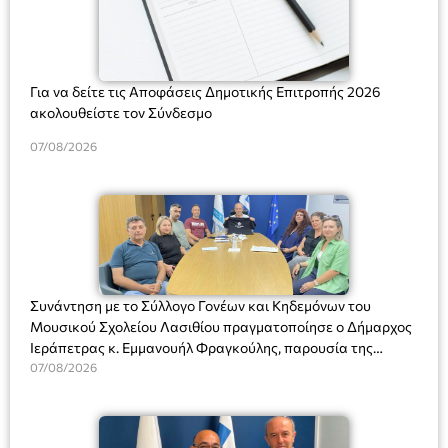
Για να δείτε τις Αποφάσεις Δημοτικής Επιτροπής 2026
ακολουθείστε τον Σύνδεσμο
07/08/2026
Συνάντηση με το Σύλλογο Γονέων και Κηδεμόνων του
Μουσικού Σχολείου Λασιθίου πραγματοποίησε ο Δήμαρχος
Ιεράπετρας κ. Εμμανουήλ Φραγκούλης, παρουσία της
Διευθύντριας του σχολείου κας Μαριάννας Χαΐτα.
07/08/2026