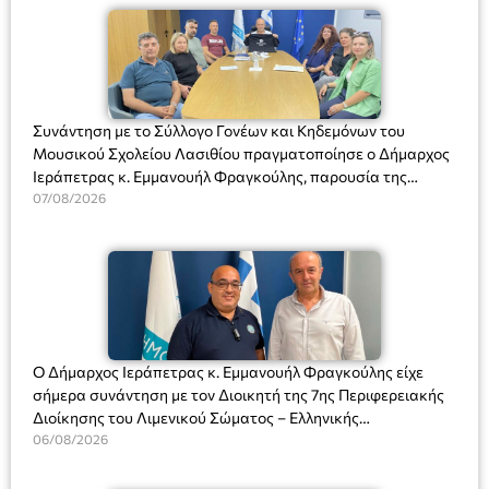
Συνάντηση με το Σύλλογο Γονέων και Κηδεμόνων του
Μουσικού Σχολείου Λασιθίου πραγματοποίησε ο Δήμαρχος
Ιεράπετρας κ. Εμμανουήλ Φραγκούλης, παρουσία της
Διευθύντριας του σχολείου κας Μαριάννας Χαΐτα.
07/08/2026
Ο Δήμαρχος Ιεράπετρας κ. Εμμανουήλ Φραγκούλης είχε
σήμερα συνάντηση με τον Διοικητή της 7ης Περιφερειακής
Διοίκησης του Λιμενικού Σώματος – Ελληνικής
Ακτοφυλακής (Λ.Σ.-ΕΛ.ΑΚΤ.), Αρχιπλοίαρχο Λ.Σ. κ. Ιωάννη
06/08/2026
Ορφανό