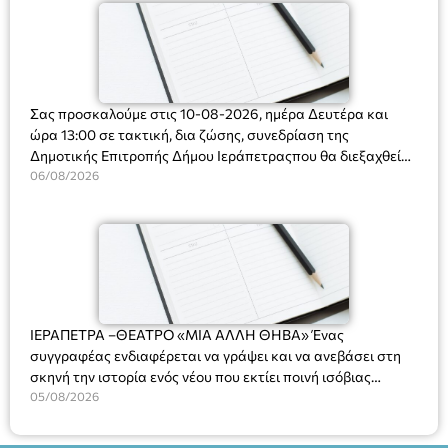
Σας προσκαλούμε στις 10-08-2026, ημέρα Δευτέρα και
ώρα 13:00 σε τακτική, δια ζώσης, συνεδρίαση της
Δημοτικής Επιτροπής Δήμου Ιεράπετραςπου θα διεξαχθεί
στο Δημοτικό Κατάστημα, Δημοκρατίας 31 στην αίθουσα
06/08/2026
«ΙΩΑΝΝΗΣ ΧΡΙΣΤΑΚΗΣ» στον 1ο όροφο, για τη συζήτηση
και λήψη αποφάσεων στα παρακάτω θέματα:
ΙΕΡΑΠΕΤΡΑ –ΘΕΑΤΡΟ «ΜΙΑ ΑΛΛΗ ΘΗΒΑ» Ένας
συγγραφέας ενδιαφέρεται να γράψει και να ανεβάσει στη
σκηνή την ιστορία ενός νέου που εκτίει ποινή ισόβιας
κάθειρξης για πατροκτονία. Ένα πολυβραβευμένο έργο για
05/08/2026
τις σχέσεις πατέρα-γιου, την ανδρική ταυτότητα, την ψυχική
ασθένεια, τον ερωτισμό. Ένα έργο αινιγματικό, συγκινητικό,