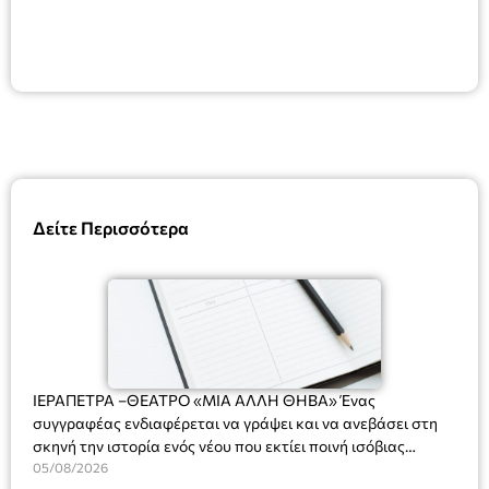
Δείτε Περισσότερα
ΙΕΡΑΠΕΤΡΑ –ΘΕΑΤΡΟ «ΜΙΑ ΑΛΛΗ ΘΗΒΑ» Ένας
συγγραφέας ενδιαφέρεται να γράψει και να ανεβάσει στη
σκηνή την ιστορία ενός νέου που εκτίει ποινή ισόβιας
κάθειρξης για πατροκτονία. Ένα πολυβραβευμένο έργο για
05/08/2026