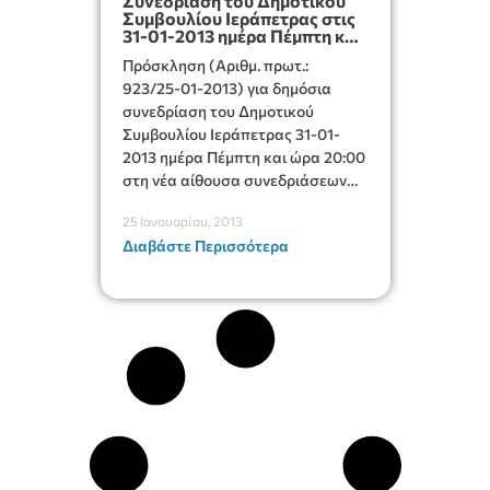
Συνεδρίαση του Δημοτικού
Συμβουλίου Ιεράπετρας στις
31-01-2013 ημέρα Πέμπτη και
ώρα 20:00
Πρόσκληση (Αριθμ. πρωτ.:
923/25-01-2013) για δημόσια
συνεδρίαση του Δημοτικού
Συμβουλίου Ιεράπετρας 31-01-
2013 ημέρα Πέμπτη και ώρα 20:00
στη νέα αίθουσα συνεδριάσεων
του Δημοτικού Συμβουλίου..
25 Ιανουαρίου, 2013
Πίνακας των είκοσι ενός (21)
Διαβάστε Περισσότερα
θεμάτων της ημερήσιας διάταξης.