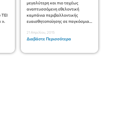
μεγαλύτερη και πιο ταχέως
αναπτυσσόμενη εθελοντική
 ΤΕΙ
καμπάνια περιβαλλοντικής
 ».
ευαισθητοποίησης σε παγκόσμια
κλίμακα με συμμετοχή 108 χωρών
21 Απριλίου, 2015
Διαβάστε Περισσότερα