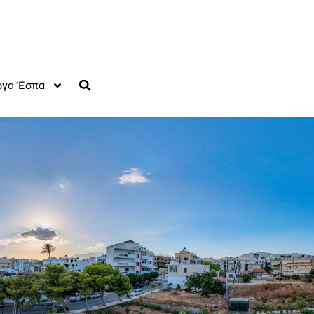
γα Έσπα