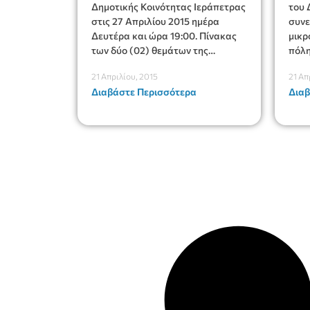
Δημοτικής Κοινότητας Ιεράπετρας
του 
στις 27 Απριλίου 2015 ημέρα
συνε
Δευτέρα και ώρα 19:00. Πίνακας
μικροβιο
των δύο (02) θεμάτων της
πόλη
ημερήσιας διάταξης.
για 
21 Απριλίου, 2015
21 Απ
αιμα
Διαβάστε Περισσότερα
Διαβ