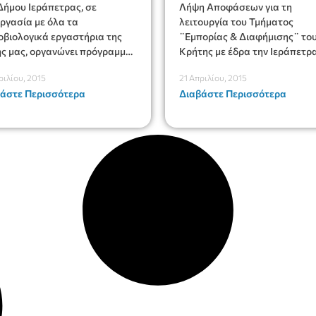
Δήμου Ιεράπετρας, σε
Λήψη Αποφάσεων για τη
ργασία με όλα τα
λειτουργία του Τμήματος
λογικά εργαστήρια της
¨Εμπορίας & Διαφήμισης¨ του
ς μας, οργανώνει πρόγραμμα
Κρήτης με έδρα την Ιεράπετρα
πλήρη ετήσιο προληπτικό
ριλίου, 2015
21 Απριλίου, 2015
τολογικό έλεγχο.
άστε Περισσότερα
Διαβάστε Περισσότερα