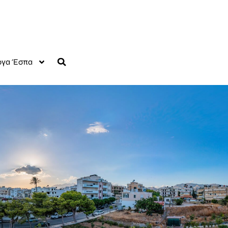
γα Έσπα