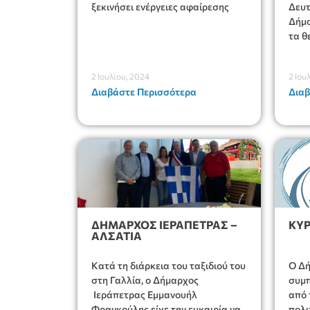
ξεκινήσει ενέργειες αφαίρεσης
Δευτ
Δήμο
τα θ
2 Ιουλίου, 2024
2 Ιου
Διαβάστε Περισσότερα
Διαβ
ΔΗΜΑΡΧΟΣ ΙΕΡΑΠΕΤΡΑΣ –
ΚΥΡ
ΑΛΣΑΤΙΑ
Κατά τη διάρκεια του ταξιδιού του
O Δή
στη Γαλλία, ο Δήμαρχος
συμπ
Ιεράπετρας Εμμανουήλ
από 
Φραγκούλης είχε την ευκαιρία να
πολι