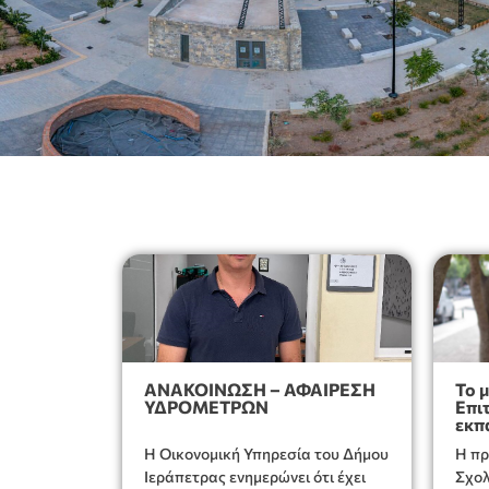
ΑΝΑΚΟΙΝΩΣΗ – ΑΦΑΙΡΕΣΗ
Το 
ΥΔΡΟΜΕΤΡΩΝ
Επι
εκπ
Ιερ
Η Οικονομική Υπηρεσία του Δήμου
Η πρ
απο
παν
Ιεράπετρας ενημερώνει ότι έχει
Σχολ