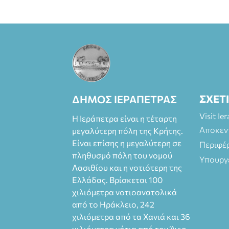
ΣΧΕΤ
ΔΗΜΟΣ ΙΕΡΑΠΕΤΡΑΣ
Visit Ie
Η Ιεράπετρα είναι η τέταρτη
Αποκεν
μεγαλύτερη πόλη της Κρήτης.
Είναι επίσης η μεγαλύτερη σε
Περιφέ
πληθυσμό πόλη του νομού
Υπουργ
Λασιθίου και η νοτιότερη της
Ελλάδας. Βρίσκεται 100
χιλιόμετρα νοτιοανατολικά
από το Ηράκλειο, 242
χιλιόμετρα από τα Χανιά και 36
χιλιόμετρα νότια από τον Άγιο