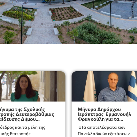
μήνυμα της Σχολικής
Μήνυμα Δημάρχου
τροπής Δευτεροβάθμιας
Ιεράπετρας Εμμανουήλ
αίδευσης Δήμου
Φραγκούλη για τα
άπετρας για τα
αποτελέσματα των
όεδρος και τα μέλη της
«Τα αποτελέσματα των
τελέσματα των
πανελλαδικών εξετάσεω
ελλαδικών εξετάσεων
ικής Επιτροπής
Πανελλαδικών εξετάσεων