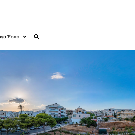
γα Έσπα